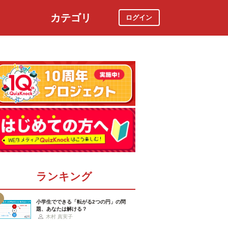
カテゴリ
ログイン
社会
スポーツ
時事ニュース
特集
ランキング
小学生でできる「転がる2つの円」の問
題、あなたは解ける？
木村 真実子