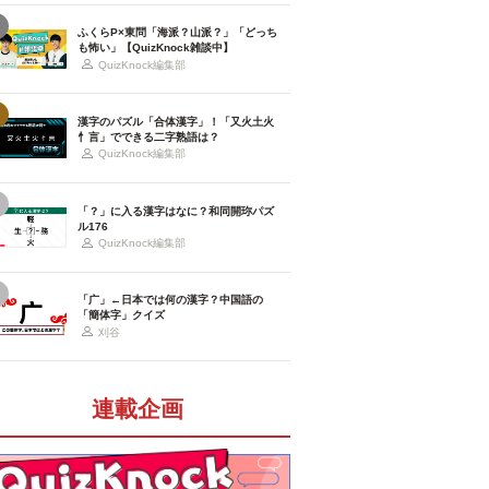
ふくらP×東問「海派？山派？」「どっち
も怖い」【QuizKnock雑談中】
QuizKnock編集部
漢字のパズル「合体漢字」！「又火土火
忄言」でできる二字熟語は？
QuizKnock編集部
「？」に入る漢字はなに？和同開珎パズ
ル176
QuizKnock編集部
「广」←日本では何の漢字？中国語の
「簡体字」クイズ
刈谷
連載企画