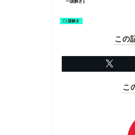
ー謎解き】
謎解き
この
こ