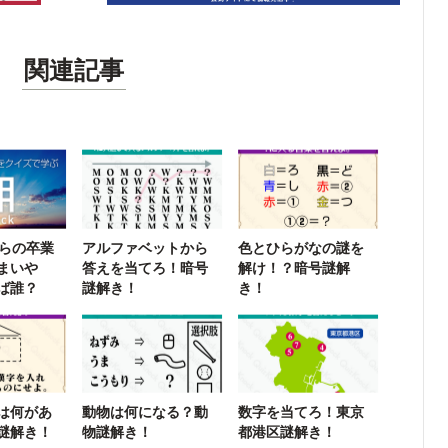
関連記事
からの卒業
アルファベットから
色とひらがなの謎を
まいや
答えを当てろ！暗号
解け！？暗号謎解
ば誰？
謎解き！
き！
は何があ
動物は何になる？動
数字を当てろ！東京
謎解き！
物謎解き！
都港区謎解き！