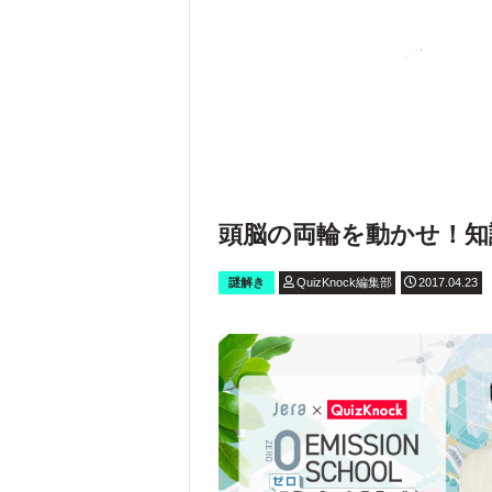
頭脳の両輪を動かせ！知
謎解き
QuizKnock編集部
2017.04.23