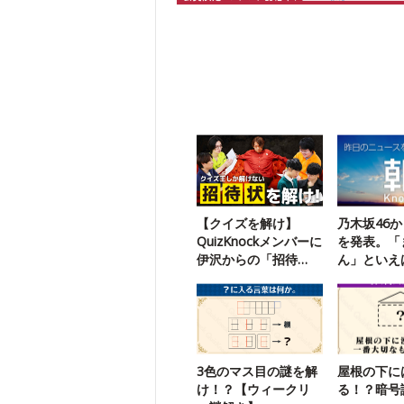
【クイズを解け】
乃木坂46
QuizKnockメンバーに
を発表。「
伊沢からの「招待
ん」といえ
状」が届いたようで
す
3色のマス目の謎を解
屋根の下に
け！？【ウィークリ
る！？暗号