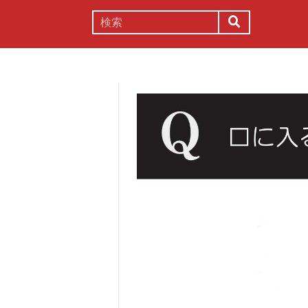
謎解き
コラム
常識
理系