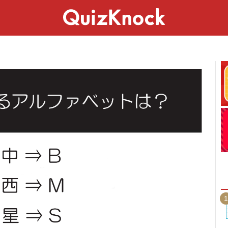
スペシャル
ライフ
ことば
カルチャー
1