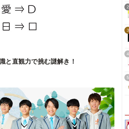
2
3
4
識と直観力で挑む謎解き！
5