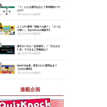
「？」に入る漢字はなに？和同開珎パズ
ル177
QuizKnock編集部
ふくらP×東問「海派？山派？」「どっち
も怖い」【QuizKnock雑談中】
QuizKnock編集部
漢字のパズル「合体漢字」！「又火土火
忄言」でできる二字熟語は？
QuizKnock編集部
WHAT大会長・東言だけど質問ある？
【100の質問】
QuizKnock編集部
連載企画