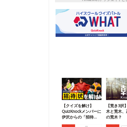
【クイズを解け】
【荒き3択
QuizKnockメンバーに
木と荒木、
伊沢からの「招待
の荒木？
状」が届いたようで