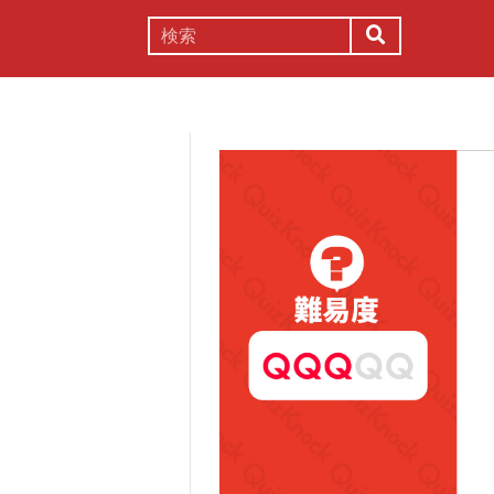
謎解き
コラム
常識
理系