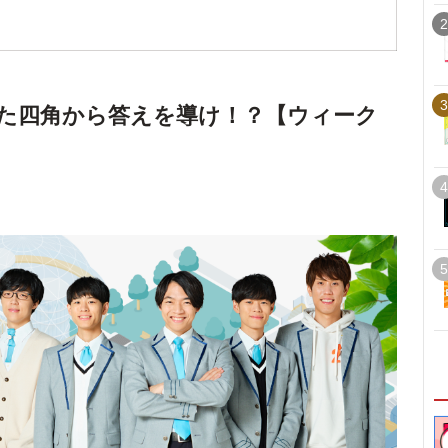
2
3
た四角から答えを導け！？【ウィーク
4
5