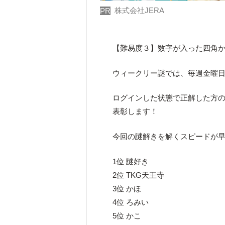
株式会社JERA
PR
【難易度３】数字が入った四角
ウィークリー謎では、毎週金曜日
ログインした状態で正解した方のう
表彰します！
今回の謎解きを解くスピードが早
1位 謎好き
2位 TKG天王寺
3位 かほ
4位 ろみい
5位 かこ