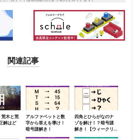
関連記事
】荒木と荒
アルファベットと数
四角とひらがなのナ
正解はど
字から答えを導け！
ゾを解け！？暗号謎
暗号謎解き！
解き！【ウィークリ
ー謎解き】