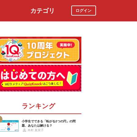
カテゴリ
ログイン
社会
スポーツ
時事ニュース
特集
ランキング
小学生でできる「転がる2つの円」の問
題、あなたは解ける？
木村 真実子