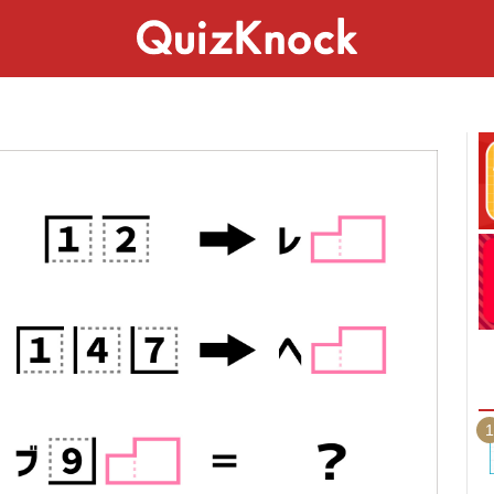
スペシャル
ライフ
ことば
カルチャー
1