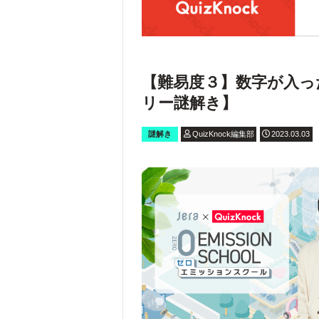
【難易度３】数字が入っ
リー謎解き】
謎解き
QuizKnock編集部
2023.03.03