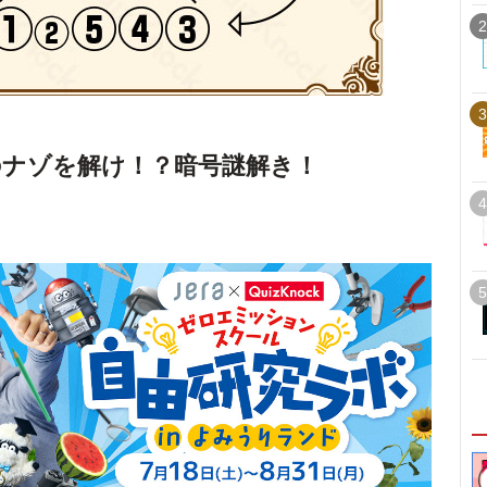
2
3
ナゾを解け！？暗号謎解き！
4
5