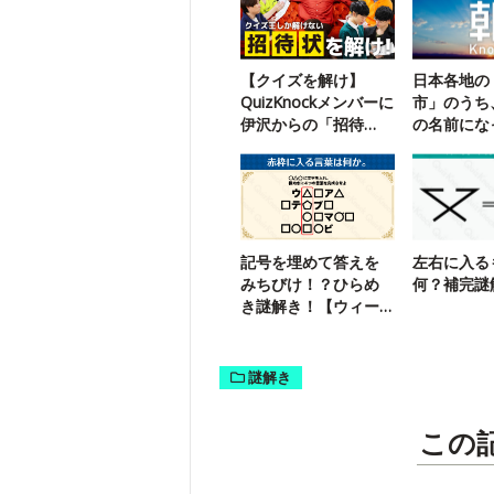
【クイズを解け】
日本各地の
QuizKnockメンバーに
市」のうち
伊沢からの「招待
の名前にな
状」が届いたようで
どれ？
す
記号を埋めて答えを
左右に入る
みちびけ！？ひらめ
何？補完謎
き謎解き！【ウィー
クリー謎解き】
謎解き
この