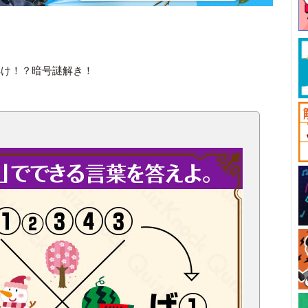
解け！？暗号謎解き！