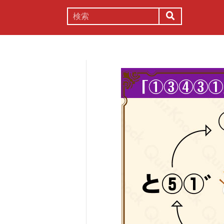
謎解き
コラム
常識
理系