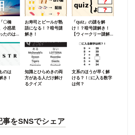
「〇橋
お寿司とビールが熟
「quiz」の謎を解
、小惑星
語になる！？暗号謎
け！？暗号謎解き！
ったのは
解き！
【ウィークリー謎解
き】
ものは
知識とひらめきの両
文系のほうが早く解
解き！
方がある人だけ解け
ける？！□に入る数字
るクイズ
は何？
記事をSNSでシェア