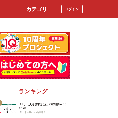
カテゴリ
ログイン
社会
スポーツ
時事ニュース
特集
ランキング
「？」に入る漢字はなに？和同開珎パズ
ル178
QuizKnock編集部