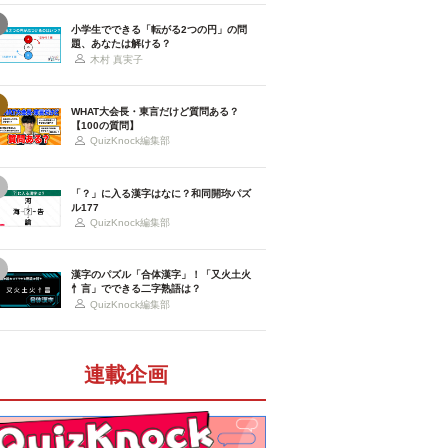
小学生でできる「転がる2つの円」の問
題、あなたは解ける？
木村 真実子
WHAT大会長・東言だけど質問ある？
【100の質問】
QuizKnock編集部
「？」に入る漢字はなに？和同開珎パズ
ル177
QuizKnock編集部
漢字のパズル「合体漢字」！「又火土火
忄言」でできる二字熟語は？
QuizKnock編集部
連載企画