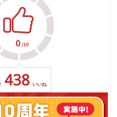
438
計
いいね