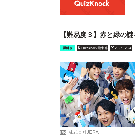
【難易度３】赤と緑の謎
謎解き
QuizKnock編集部
2022.12.24
株式会社JERA
PR