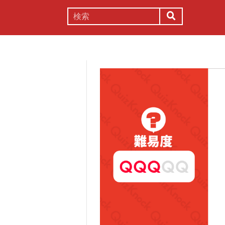
謎解き
コラム
常識
理系