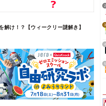
2
3
を解け！？【ウィークリー謎解き】
4
5