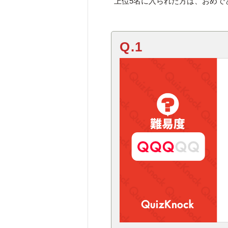
上位
5
名に入られた方は、おめで
Q.1