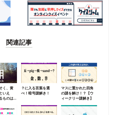
関連記事
そく、黄
？に入る言葉を選
マスに置かれた四角
といえ
べ！暗号謎解き！
の謎を解け！？【ウ
るものは
ィークリー謎解き】