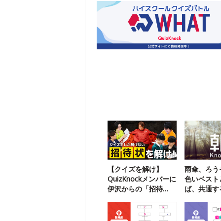
【クイズを解け】
雨傘、ろう
QuizKnockメンバーに
色いベスト
伊沢からの「招待
ば、共通す
状」が届いたようで
何？
す