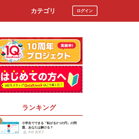
カテゴリ
ログイン
社会
スポーツ
時事ニュース
特集
ランキング
小学生でできる「転がる2つの円」の問
題、あなたは解ける？
木村 真実子