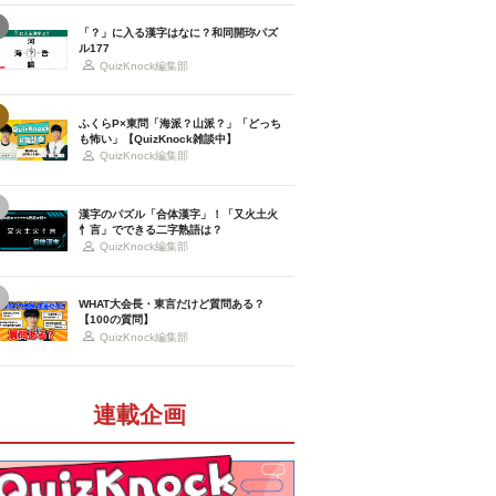
「？」に入る漢字はなに？和同開珎パズ
ル177
QuizKnock編集部
ふくらP×東問「海派？山派？」「どっち
も怖い」【QuizKnock雑談中】
QuizKnock編集部
漢字のパズル「合体漢字」！「又火土火
忄言」でできる二字熟語は？
QuizKnock編集部
WHAT大会長・東言だけど質問ある？
【100の質問】
QuizKnock編集部
連載企画