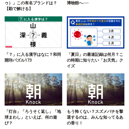
ゥ）」この有名ブランドは？
博物館へ──
【勘で解ける】
「？」に入る漢字はなに？和同
「夏日」の最速記録は何月？こ
開珎パズル173
の時期に知りたい「お天気」ク
イズ
「灯台」「ろうそく返し」「地
もう怖くない？スズメバチを撃
球まわし」といえば、何の遊
退するのは、みんな知ってるあ
び？
の香り！