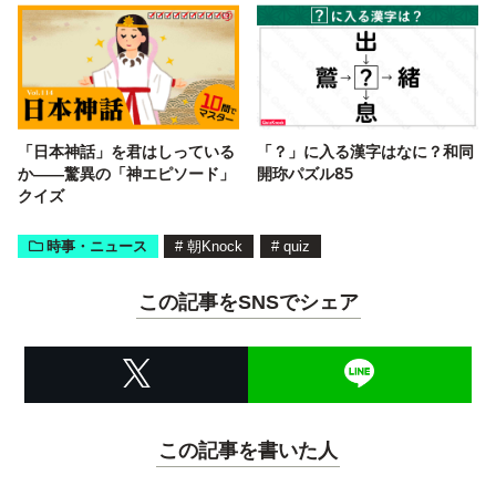
「日本神話」を君はしっている
「？」に入る漢字はなに？和同
か――驚異の「神エピソード」
開珎パズル85
クイズ
時事・ニュース
#
朝Knock
#
quiz
この記事をSNSでシェア
この記事を書いた人