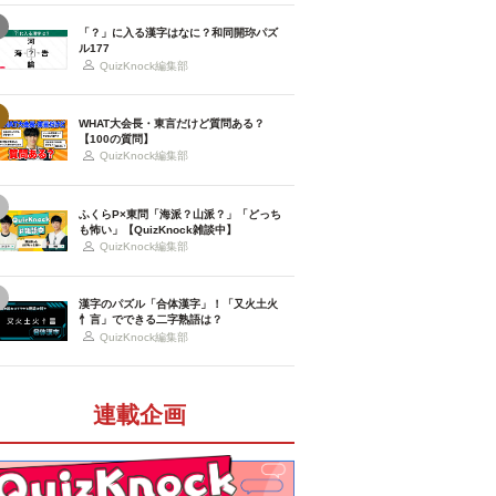
「？」に入る漢字はなに？和同開珎パズ
ル177
QuizKnock編集部
WHAT大会長・東言だけど質問ある？
【100の質問】
QuizKnock編集部
ふくらP×東問「海派？山派？」「どっち
も怖い」【QuizKnock雑談中】
QuizKnock編集部
漢字のパズル「合体漢字」！「又火土火
忄言」でできる二字熟語は？
QuizKnock編集部
連載企画