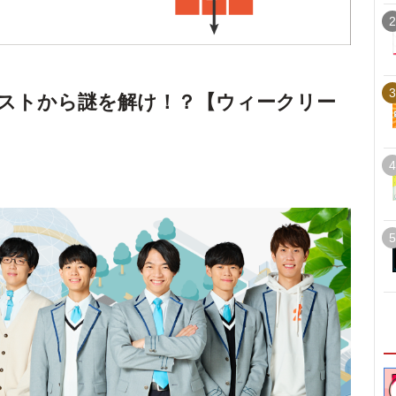
2
3
ストから謎を解け！？【ウィークリー
4
5