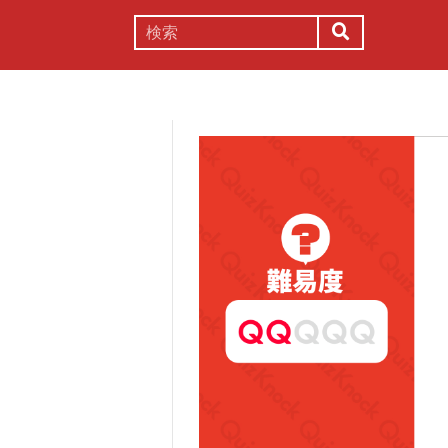
謎解き
コラム
常識
理系