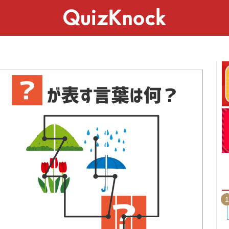
スペシャル
ライフ
ことば
カルチャー
1