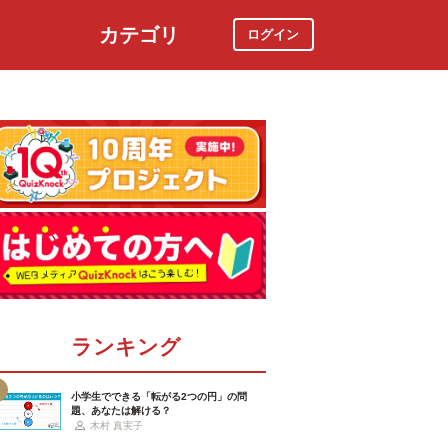
カテゴリ
ログイン
社会
スポーツ
時事ニュース
特集
ランキング
小学生でできる「転がる2つの円」の問
題、あなたは解ける？
木村 真実子