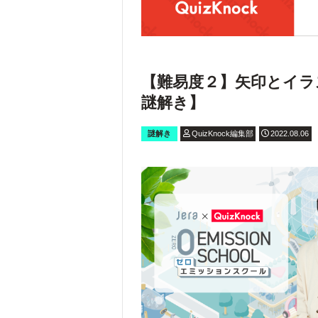
【難易度２】矢印とイラ
謎解き】
謎解き
QuizKnock編集部
2022.08.06