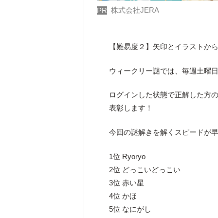
株式会社JERA
PR
【難易度２】矢印とイラストか
ウィークリー謎では、毎週土曜日
ログインした状態で正解した方のう
表彰します！
今回の謎解きを解くスピードが早
1位 Ryoryo
2位 どっこいどっこい
3位 赤い星
4位 かほ
5位 なにがし