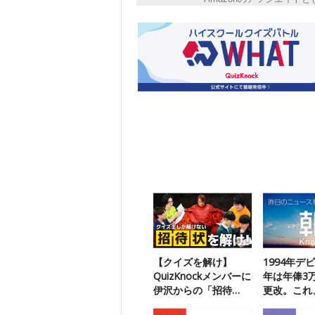
【クイズを解け】
1994年デ
QuizKnockメンバーに
年は年俸3
伊沢からの「招待
更改。これ
状」が届いたようで
と？