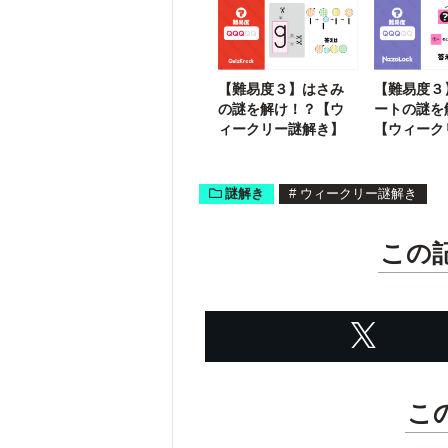
す
【難易度３】はさみ
【難易度３
の謎を解け！？【ウ
ートの謎を
ィークリー謎解き】
【ウィーク
き】
謎解き
#
ウィークリー謎解き
この
こ