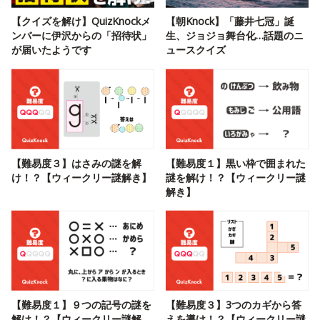
【クイズを解け】QuizKnockメ
【朝Knock】「藤井七冠」誕
ンバーに伊沢からの「招待状」
生、ジョジョ舞台化…話題のニ
が届いたようです
ュースクイズ
【難易度３】はさみの謎を解
【難易度１】黒い枠で囲まれた
け！？【ウィークリー謎解き】
謎を解け！？【ウィークリー謎
解き】
【難易度１】９つの記号の謎を
【難易度３】3つのカギから答
解け！？【ウィークリー謎解
えを導け！？【ウィークリー謎