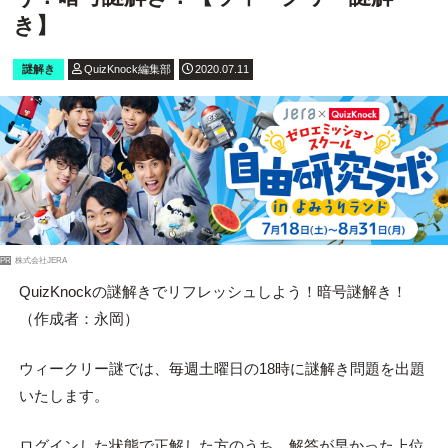
き】
謎解き
QuizKnock編集部
2020.07.11
PR
株式会社JERA
QuizKnockの謎解きでリフレッシュしよう！暗号謎解き！
（作成者：永岡）
ウィークリー謎では、毎週土曜日の18時に謎解き問題を出題
いたします。
ログインした状態で正解した方のうち、解答が早かった上位