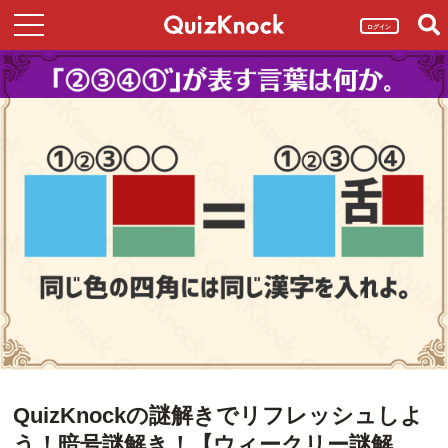
ログイン
QuizKnockの謎解きでリフレッシュしよ
う！暗号謎解き！【ウィークリー謎解