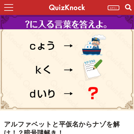
ログイン
アルファベットと平仮名からナゾを解
け！？暗号謎解き！