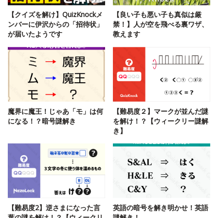
【クイズを解け】QuizKnockメ
【良い子も悪い子も真似は厳
ンバーに伊沢からの「招待状」
禁！】人が空を飛べる裏ワザ、
が届いたようです
教えます
魔界に魔王！じゃあ「モ」は何
【難易度２】マークが並んだ謎
になる！？暗号謎解き
を解け！？【ウィークリー謎解
き】
【難易度2】逆さまになった言
英語の暗号を解き明かせ！英語
葉の謎を解け！？【ウィークリ
謎解き！