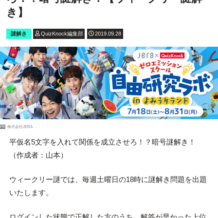
き】
謎解き
QuizKnock編集部
2019.09.28
PR
株式会社JERA
平仮名5文字を入れて関係を成立させろ！？暗号謎解き！
（作成者：山本）
ウィークリー謎では、毎週土曜日の18時に謎解き問題を出題
いたします。
ログインした状態で正解した方のうち、解答が早かった上位