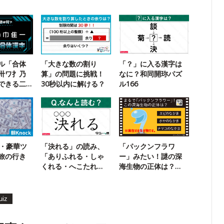
ル「合体
「大きな数の割り
「？」に入る漢字は
卅ワ扌乃
算」の問題に挑戦！
なに？和同開珎パズ
できる二
30秒以内に解ける？
ル166
超・豪華ツ
「決れる」の読み、
「パックンフラワ
旅の行き
「ありふれる・しゃ
ー」みたい！謎の深
くれる・へこたれ
海生物の正体は？
る」のどれ？
【今日の一問】
uiz