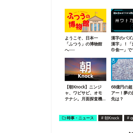
ようこそ、日本一
漢字のパズ
「ふつう」の博物館
漢字」！「
へ──
巾隹一」で
字熟語は？
【朝Knock】ニンジ
68億円の
ャ、ワビサビ、オモ
アー！夢の
テナシ。月面探査機
先は？
の名前は？
時事・ニュース
#
朝Knock
#
q