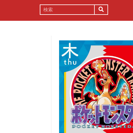
謎解き
コラム
常識
理系