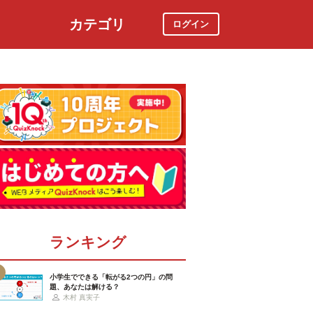
カテゴリ
ログイン
社会
スポーツ
時事ニュース
特集
ランキング
小学生でできる「転がる2つの円」の問
題、あなたは解ける？
木村 真実子