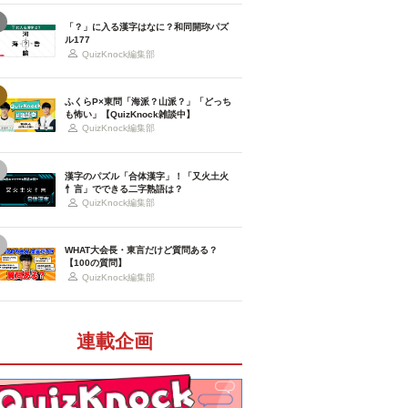
「？」に入る漢字はなに？和同開珎パズ
ル177
QuizKnock編集部
ふくらP×東問「海派？山派？」「どっち
も怖い」【QuizKnock雑談中】
QuizKnock編集部
漢字のパズル「合体漢字」！「又火土火
忄言」でできる二字熟語は？
QuizKnock編集部
WHAT大会長・東言だけど質問ある？
【100の質問】
QuizKnock編集部
連載企画