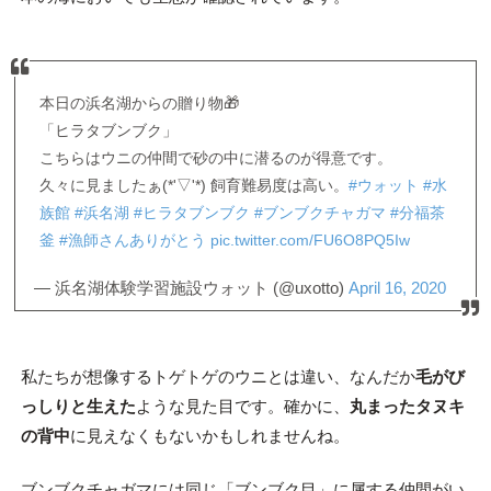
本日の浜名湖からの贈り物🎁
「ヒラタブンブク」
こちらはウニの仲間で砂の中に潜るのが得意です。
久々に見ましたぁ(*'▽'*) 飼育難易度は高い。
#ウォット
#水
族館
#浜名湖
#ヒラタブンブク
#ブンブクチャガマ
#分福茶
釜
#漁師さんありがとう
pic.twitter.com/FU6O8PQ5Iw
— 浜名湖体験学習施設ウォット (@uxotto)
April 16, 2020
私たちが想像するトゲトゲのウニとは違い、なんだか
毛がび
っしりと生えた
ような見た目です。確かに、
丸まったタヌキ
の背中
に見えなくもないかもしれませんね。
ブンブクチャガマには同じ「ブンブク目」に属する仲間がい