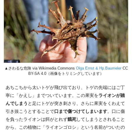
▲さわるな危険 via Wikimedia Commons
Olga Ernst & Hp.Baumeler
CC
BY-SA 4.0（画像をトリミングしています）
あちこちから太いトゲが飛び出ており、トゲの先端にはご丁
寧に「かえし」までついています。この果実を
ライオンが踏
んでしまう
と足にトゲが突き刺さり、さらに果実をくわえて
引き抜こうとすることで
口まで傷つけてしまいます
。口に傷
を負ったライオンは餌がとれず
餓死
してしまうとされること
から、この植物に「ライオンゴロシ」という名前がついたの