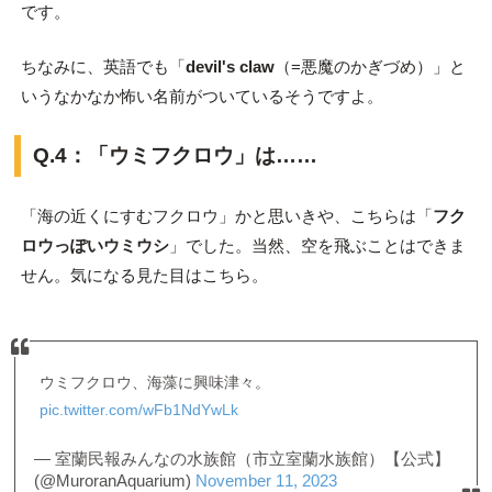
です。
ちなみに、英語でも「
devil's claw
（=悪魔のかぎづめ）」と
いうなかなか怖い名前がついているそうですよ。
Q.4：「ウミフクロウ」は……
「海の近くにすむフクロウ」かと思いきや、こちらは「
フク
ロウっぽいウミウシ
」でした。当然、空を飛ぶことはできま
せん。気になる見た目はこちら。
ウミフクロウ、海藻に興味津々。
pic.twitter.com/wFb1NdYwLk
— 室蘭民報みんなの水族館（市立室蘭水族館）【公式】
(@MuroranAquarium)
November 11, 2023