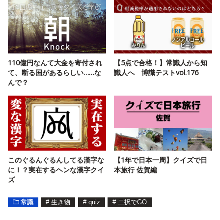
110億円なんて大金を寄付され
【5点で合格！】常識人から知
て、断る国があるらしい……な
識人へ 博識テストvol.176
んで？
このぐるんぐるんしてる漢字な
【1年で日本一周】クイズで日
に！？実在するヘンな漢字クイ
本旅行 佐賀編
ズ
常識
#
生き物
#
quiz
#
二択でGO