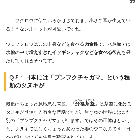
……フクロウに似ているかはさておき、小さな耳が生えてい
るようなシルエットが可愛いですね。
ウミフクロウは貝の中身などを食べる
肉食性
で、水族館では
水槽の中で
増えすぎたイソギンチャクなどを食べる
役割も果
たしてくれるそうです。
Q.5：日本には「ブンブクチャガマ」という種
類のタヌキが……
ぶんぶくちゃがま
最後はちょっと意地悪な問題。『
分福茶釜
』は茶釜に化ける
タヌキが登場する有名な昔話ですが、生き物の世界にはまた
別の「ブンブクチャガマ」がいます。ではその正体はという
と、タヌキではなくちょっと変わった姿の
ウニ
なのです。日
本の海においても生息が確認されています。