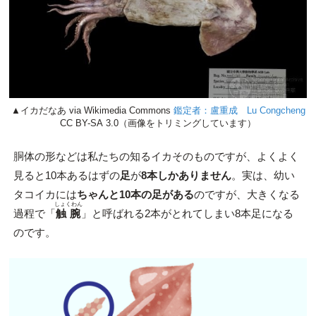
▲イカだなあ via Wikimedia Commons
鑑定者：盧重成 Lu Congcheng
CC BY-SA 3.0（画像をトリミングしています）
胴体の形などは私たちの知るイカそのものですが、よくよく
見ると10本あるはずの
足
が
8本しかありません
。実は、幼い
タコイカには
ちゃんと10本の足がある
のですが、大きくなる
しょくわん
過程で「
触腕
」と呼ばれる2本がとれてしまい8本足になる
のです。