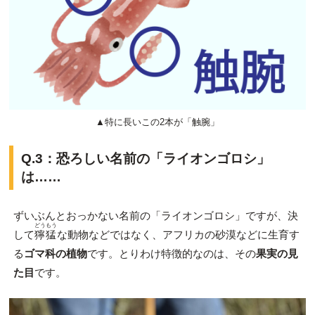
▲特に長いこの2本が「触腕」
Q.3：恐ろしい名前の「ライオンゴロシ」
は……
ずいぶんとおっかない名前の「ライオンゴロシ」ですが、決
どうもう
して
獰猛
な動物などではなく、アフリカの砂漠などに生育す
る
ゴマ科の植物
です。とりわけ特徴的なのは、その
果実の見
た目
です。