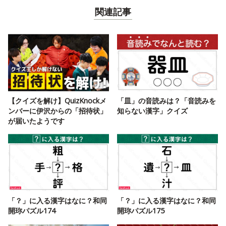
関連記事
【クイズを解け】QuizKnockメ
「皿」の音読みは？「音読みを
ンバーに伊沢からの「招待状」
知らない漢字」クイズ
が届いたようです
「？」に入る漢字はなに？和同
「？」に入る漢字はなに？和同
開珎パズル174
開珎パズル175