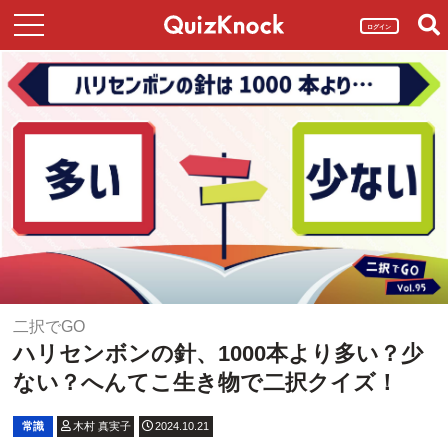
ログイン
二択でGO
ハリセンボンの針、1000本より多い？少
ない？へんてこ生き物で二択クイズ！
常識
木村 真実子
2024.10.21