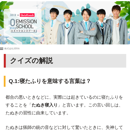
PR
株式会社JERA
クイズの解説
Q.1:寝たふりを意味する言葉は？
都合の悪いときなどに、実際には起きているのに寝たふりを
することを「
たぬき寝入り
」と言います。この言い回しは、
たぬきの習性に由来しています。
たぬきは猟師の銃の音などに対して驚いたときに、失神して