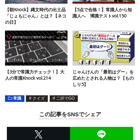
【朝Knock】縄文時代の出土品
【5点で合格！】常識人から知
「じょもにゃん」とは？【ネコ
識人へ 博識テストvol.150
の日】
【3分で常識力チェック！】大
じゃんけんの「最初はグー」を
人の常識Knock vol.214
広めたとされる人物は？【もの
しり5】
常識
#
クイズ
#
二択でGO
この記事をSNSでシェア