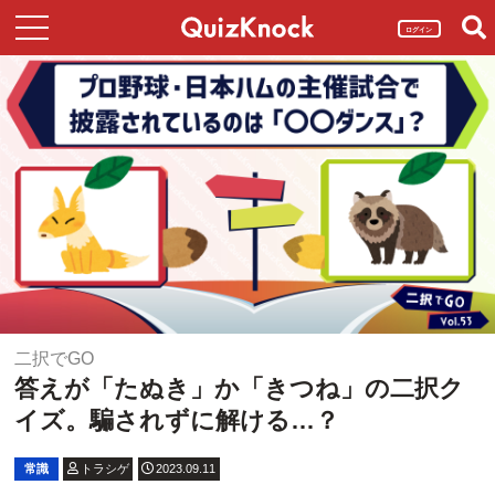
ログイン
二択でGO
答えが「たぬき」か「きつね」の二択ク
イズ。騙されずに解ける…？
常識
トラシゲ
2023.09.11