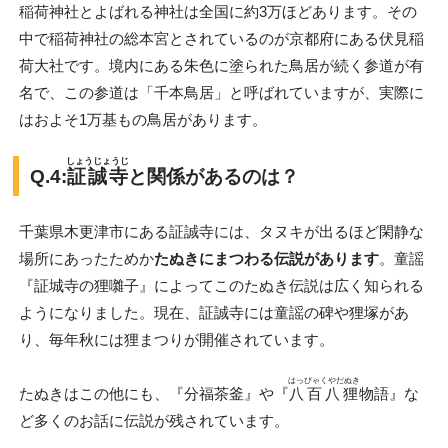
稲荷神社とよばれる神社は全国に約3万ほどあります。その
中で稲荷神社の総本宮とされているのが京都府にある伏見稲
荷大社です。境内にある朱色に塗られた鳥居が続く参道が有
名で、この参道は「千本鳥居」と呼ばれていますが、実際に
はおよそ1万基もの鳥居があります。
しょうじょうじ
Q.4:
証誠寺
と関係があるのは？
千葉県木更津市にある証誠寺には、タヌキが出るほど閑静な
場所にあったためか
たぬきにまつわる伝説があります
。童謡
『証城寺の狸囃子』によってこのたぬき伝説は広く知られる
ようになりました。現在、証誠寺には童謡の碑や狸塚があ
り、毎年秋には狸まつりが開催されています。
はっぴゃくやだぬき
たぬきはこの他にも、『分福茶釜』や『
八百八狸
物語』な
ど多くのお話に伝説が残されています。