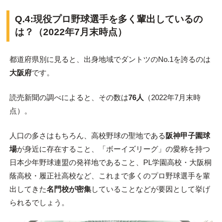
Q.4:現役プロ野球選手を多く輩出しているの
は？（2022年7月末時点）
都道府県別に見ると、出身地域でダントツのNo.1を誇るのは
大阪府
です。
読売新聞の調べによると、その数は
76人
（2022年7月末時
点）。
人口の多さはもちろん、高校野球の聖地である
阪神甲子園球
場
が身近に存在すること、「ボーイズリーグ」の愛称を持つ
日本少年野球連盟の発祥地であること、PL学園高校・大阪桐
蔭高校・履正社高校など、これまで多くのプロ野球選手を輩
出してきた
名門校が密集
していることなどが要因として挙げ
られるでしょう。