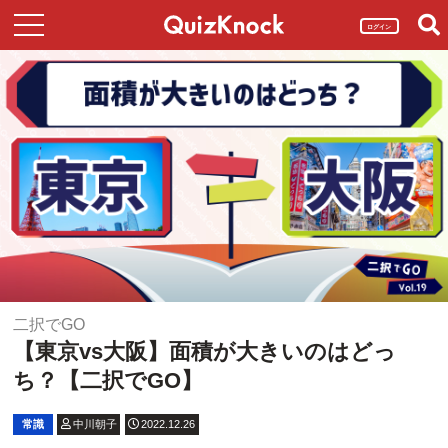
ログイン
二択でGO
【東京vs大阪】面積が大きいのはどっ
ち？【二択でGO】
常識
中川朝子
2022.12.26