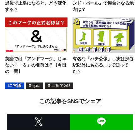
退位で上皇になると、どう変化
ンド・パール』で舞台となる地
する？
方は？
英語では「アンドマーク」じゃ
有名な「ハチ公像」、実は渋谷
ない！「＆」の名前は？【今日
駅以外にもある…って知って
の一問】
た？
常識
#
quiz
#
二択でGO
この記事をSNSでシェア