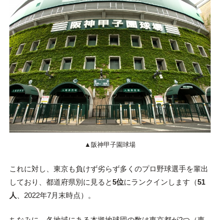
▲阪神甲子園球場
これに対し、東京も負けず劣らず多くのプロ野球選手を輩出
しており、都道府県別に見ると
5位
にランクインします（
51
人
、2022年7月末時点）。
ちなみに、各地域にある本拠地球団の数は東京都が2つ（東