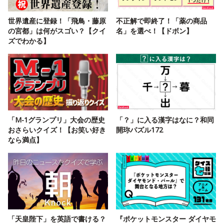
世界遺産に登録！「飛鳥・藤原
不正解で即終了！「薬の商品
の宮都」は何がスゴい？【クイ
名」を選べ！【ドボン】
ズでわかる】
「M-1グランプリ」大会の歴史
「？」に入る漢字はなに？和同
おさらいクイズ！【お笑い好き
開珎パズル172
なら満点】
「天皇陛下」を英語で書ける？
『ポケットモンスター ダイヤモ