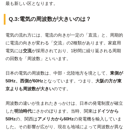
最も新しい区となります。
Q.3:電気の周波数が大きいのは？
電気の流れ方には、電流の向きが一定の「直流」と、周期的
に電流の向きが変わる「交流」の2種類があります。家庭用
電気には
交流
が採用されて
おり、1秒間に繰り返される周期
の回数を「周波数」といいます。
日本の電気の周波数は、中部・北陸地方を境として、
東側が
50Hz、西側が60Hz
となっています。つまり、
大阪の方が東
京よりも周波数が大きい
のです。
周波数の違いが生まれたきっかけは、日本の発電制度が確立
した
明治時代
にさかのぼります。当時、関東は
ドイツから
50Hz
の、関西は
アメリカから60Hz
の発電機を輸入していま
した。その影響が広がり、現在も地域によって周波数が異な