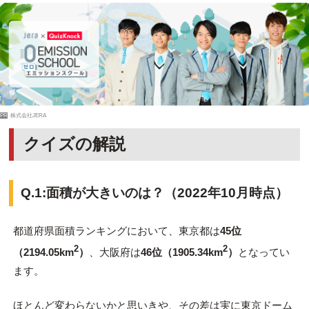
PR
株式会社JERA
クイズの解説
Q.1:面積が大きいのは？（2022年10月時点）
都道府県面積ランキングにおいて、東京都は
45位
2
2
（2194.05km
）
、大阪府は
46位（1905.34km
）
となってい
ます。
ほとんど変わらないかと思いきや、その差は実に東京ドーム