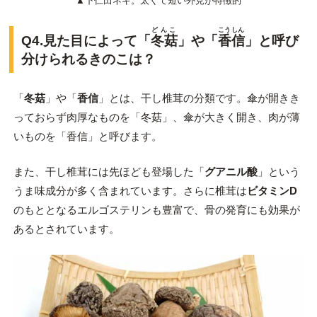
▲下仁田ネギ。太くて短い外見が特徴的
どんこ
こうしん
Q4.見た目によって「
冬菇
」や「
香信
」と呼び
分けられるきのこは？
「
冬菇
」や「
香信
」とは、干し椎茸の分類です。傘が開きき
っておらず肉厚なものを「冬菇」、傘が大きく開き、肉が薄
いものを「香信」と呼びます。
また、干し椎茸には先ほども登場した「
グアニル酸
」という
うま味成分が多く含まれています。さらに椎茸は
ビタミンD
のもととなるエルゴステリンも豊富で、骨の発育にも効果が
あるとされています。