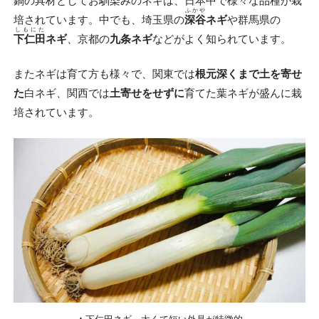
鍋の具材としてお馴染みのネギは、日本中で様々な品種が栽
ふかや
培されています。中でも、埼玉県の
深谷
ネギ
や群馬県の
しもにた
下仁田
ネギ
、京都の
九条ネギ
などがよく知られています。
またネギは育て方も様々で、関東では
根元深くまで土を寄せ
た
白ネギ、関西では
土寄せをせずに
育てた葉ネギが盛んに栽
培されています。