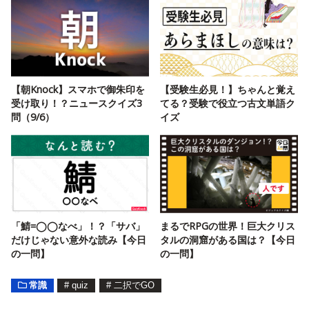
【朝Knock】スマホで御朱印を
【受験生必見！】ちゃんと覚え
受け取り！？ニュースクイズ3
てる？受験で役立つ古文単語ク
問（9/6）
イズ
「鯖=◯◯なべ」！？「サバ」
まるでRPGの世界！巨大クリス
だけじゃない意外な読み【今日
タルの洞窟がある国は？【今日
の一問】
の一問】
常識
#
quiz
#
二択でGO