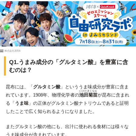
PR
株式会社JERA
Q1.うまみ成分の「グルタミン酸」を豊富に含
むのは？
昆布には、「
グルタミン酸
」といううま味成分が豊富に含ま
いけだきくなえ
れています。1908年、物理化学者の
池田菊苗
が昆布に含まれ
る「
うま味
」の正体がグルタミン酸ナトリウムであると証明
したことで広く知られるようになりました。
またグルタミン酸の他にも、出汁に使われる食材には様々な
うま味成分が含まれています。