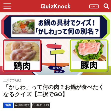
ログイン
二択でGO
「かしわ」って何の肉？お鍋が食べたく
なるクイズ【二択でGO】
常識
川副 啓太
2022.11.21