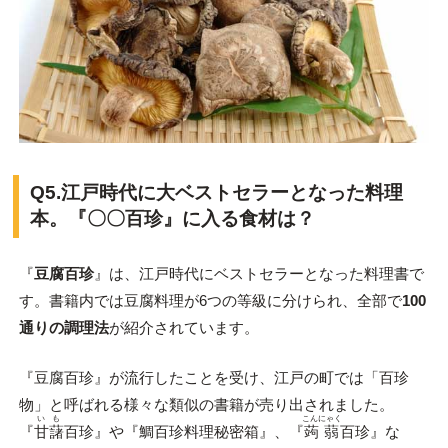
Q5.江戸時代に大ベストセラーとなった料理
本。『〇〇百珍』に入る食材は？
『
豆腐百珍
』は、江戸時代にベストセラーとなった料理書で
す。書籍内では豆腐料理が6つの等級に分けられ、全部で
100
通りの調理法
が紹介されています。
『豆腐百珍』が流行したことを受け、江戸の町では「百珍
物」と呼ばれる様々な類似の書籍が売り出されました。
いも
こんにゃく
『
甘藷
百珍』や『鯛百珍料理秘密箱』、『
蒟蒻
百珍』な