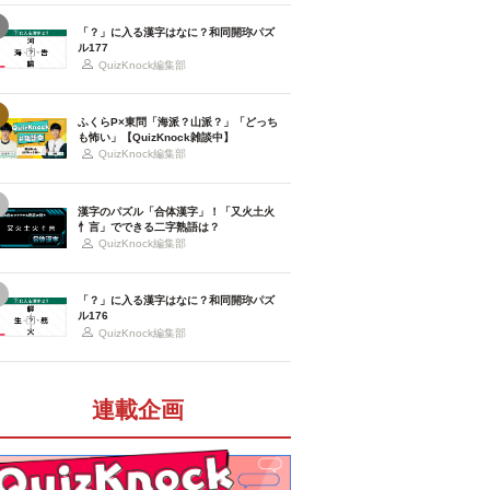
「？」に入る漢字はなに？和同開珎パズ
ル177
QuizKnock編集部
ふくらP×東問「海派？山派？」「どっち
も怖い」【QuizKnock雑談中】
QuizKnock編集部
漢字のパズル「合体漢字」！「又火土火
忄言」でできる二字熟語は？
QuizKnock編集部
「？」に入る漢字はなに？和同開珎パズ
ル176
QuizKnock編集部
連載企画