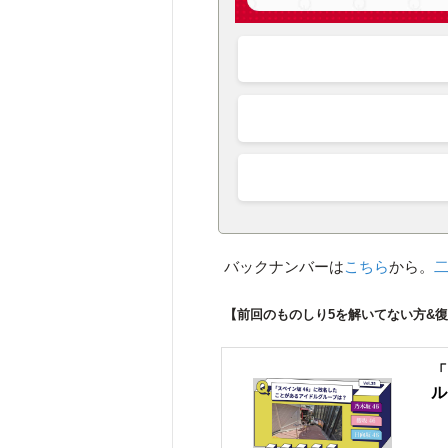
バックナンバーは
こちら
から。
【前回のものしり5を解いてない方&
「
ル