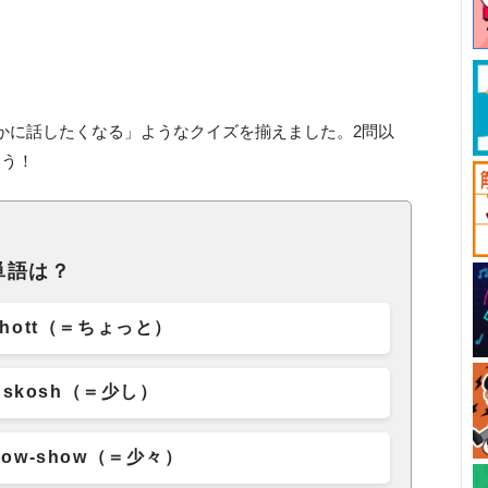
かに話したくなる」ようなクイズを揃えました。2問以
ょう！
単語は？
chott（＝ちょっと）
skosh（＝少し）
how-show（＝少々）