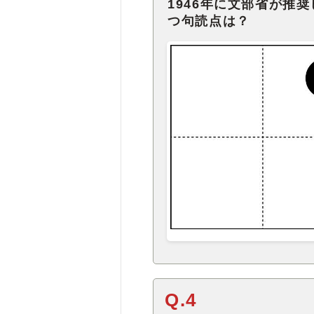
1946年に文部省が推
つ句読点は？
Q.4