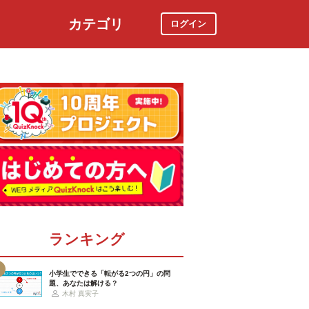
カテゴリ
ログイン
社会
スポーツ
時事ニュース
特集
ランキング
小学生でできる「転がる2つの円」の問
題、あなたは解ける？
木村 真実子