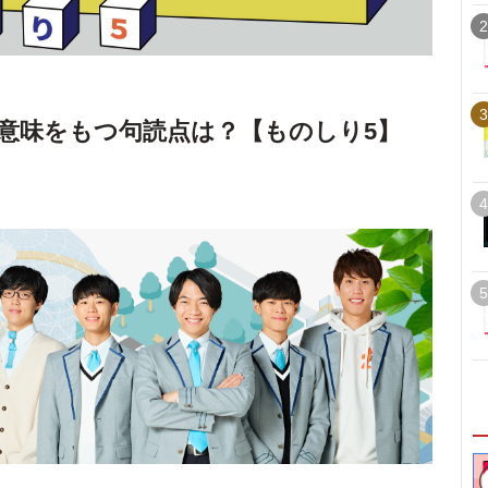
2
3
意味をもつ句読点は？【ものしり5】
4
5