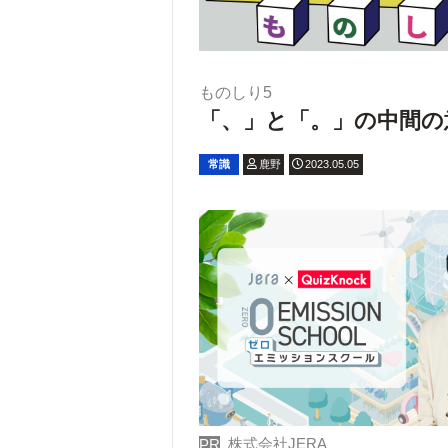
ものしり5
「、」と「。」の中間の
常識
鹿野
2023.05.05
株式会社JERA
PR