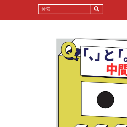
謎解き
コラム
常識
理系