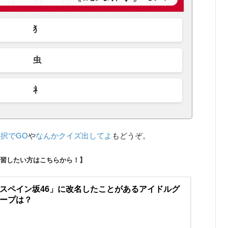
犭
虫
礻
二択でGO
や
なんかクイズ出してよ
もどうぞ。
復習したい方はこちらから！】
スペイン坂46」に改名したことがあるアイドルグ
ープは？