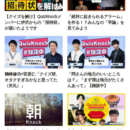
【クイズを解け】QuizKnockメ
「絶対に起きられるアラーム」
ンバーに伊沢からの「招待状」
を作る！？みんなの「卒論」を
が届いたようです
見てみよう
鶴崎修功×宮原仁「クイズ研、
「問さんの地元のいいところ
オタクすぎるかなと思ってた
は？」「まず僕は地元がたくさ
（失礼）」
んあって」【雑談中】