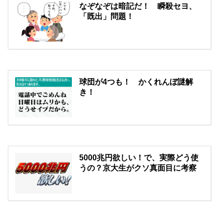
なぞなぞは暗記だ！ 瞬殺セヨ、
「既出」問題！
球団が4つも！ かくれんぼ謎解
き！
5000兆円欲しい！で、実際どう使
うの？京大生がクソ真面目に考察