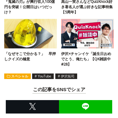
『鬼滅の刃』が興行収入100億
高山一実さんなどQuizKnock好
円を突破！公開日はいつだっ
き著名人が選ぶ好きな記事特集
け？
【5周年】
「なぜそこで分かる？」 早押
伊沢×チャンイケ「誕生日おめ
しクイズの極意
でとう、俺たち」【QK雑談中
#28】
スペシャル
#
YouTube
#
伊沢拓司
この記事をSNSでシェア