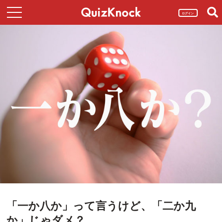
ログイン
「一か八か」って言うけど、「二か九
か」じゃダメ？