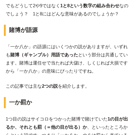
でもどうして2や9ではなく
1と8という数字の組み合わせ
なの
でしょう？ 1と8にはどんな意味があるのでしょうか？
賭博が語源
「一か八か」の語源にはいくつかの説がありますが、いずれ
も
賭博（ギャンブル）用語であった
という部分は共通してい
ます。賭博は運任せで当たれば大儲け、しくじれば大損です
から「一か八か」の意味にぴったりですね。
この記事では主な
2つの説
を紹介します。
一か罰か
1つ目の説はサイコロをつかった賭博で賭けていた
1の目が出
るか、それとも罰（＝他の目が出る）か
、といったところか