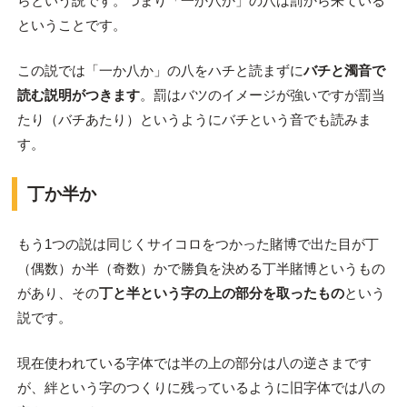
らという説です。つまり「一か八か」の八は罰から来ている
ということです。
この説では「一か八か」の八をハチと読まずに
バチと濁音で
読む説明がつきます
。罰はバツのイメージが強いですが罰当
たり（バチあたり）というようにバチという音でも読みま
す。
丁か半か
もう1つの説は同じくサイコロをつかった賭博で出た目が丁
（偶数）か半（奇数）かで勝負を決める丁半賭博というもの
があり、その
丁と半という字の上の部分を取ったもの
という
説です。
現在使われている字体では半の上の部分は八の逆さまです
が、絆という字のつくりに残っているように旧字体では八の