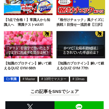
【5点で合格！】常識人から知
「格付けチェック」風クイズに
識人へ 博識テストvol.61
挑戦！目指せ一流読者【三択】
【知識のプロテイン】解いて鍛
【知識のプロテイン】解いて鍛
えるQUIZ GYM 68th
えるQUIZ GYM 77th
常識
#
Master
#
10問でマスター
#
10mas
この記事をSNSでシェア