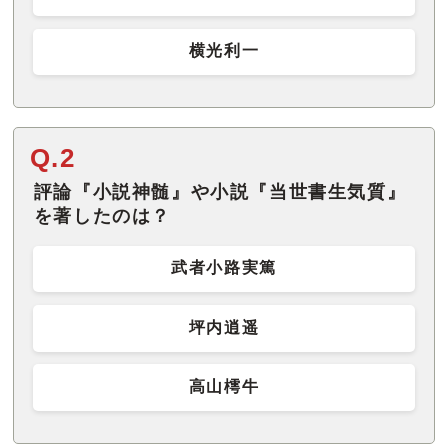
横光利一
Q.2
評論『小説神髄』や小説『当世書生気質』
を著したのは？
武者小路実篤
坪内逍遥
高山樗牛