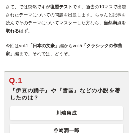
さて、では突然ですが
復習テスト
です。過去の10マスで出題
されたテーマについての問題を出題します。ちゃんと記事を
読んでそのテーマについてマスターした方なら、
当然満点を
取れるはず
。
今回はvol.1
「日本の文豪」
編からvol.5
「クラシックの作曲
家」
編まで。それでは、どうぞ。
Q.1
『伊豆の踊子』や『雪国』などの小説を著
したのは？
川端康成
谷崎潤一郎