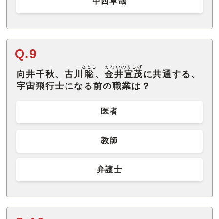
中西卓哉
Q.9
さとし
かないのりしげ
向井千秋、古川
聡
、
金井宣茂
に共通する、
宇宙飛行士になる前の職業は？
医者
教師
弁護士