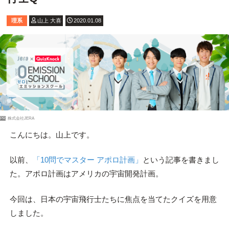
理系
山上 大喜
2020.01.08
PR
株式会社JERA
こんにちは。山上です。
以前、
「10問でマスター アポロ計画」
という記事を書きまし
た。アポロ計画はアメリカの宇宙開発計画。
今回は、日本の宇宙飛行士たちに焦点を当てたクイズを用意
しました。