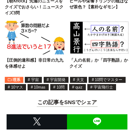
【朝Knock】先週のニュースを
ビールや栄養ドリンクの瓶はな
クイズでおさらい！ニュースク
ぜ茶色？【素朴なギモン】
イズ3問
【圧倒的違和感】非日常の九九
「人の名前」か「四字熟語」か
を体感せよ
クイズ
理系
#
宇宙
#
宇宙開発
#
天文
#
10問でマスター
#
10マス
#
10mas
#
10問
#
quiz
#
宇宙飛行士
この記事をSNSでシェア