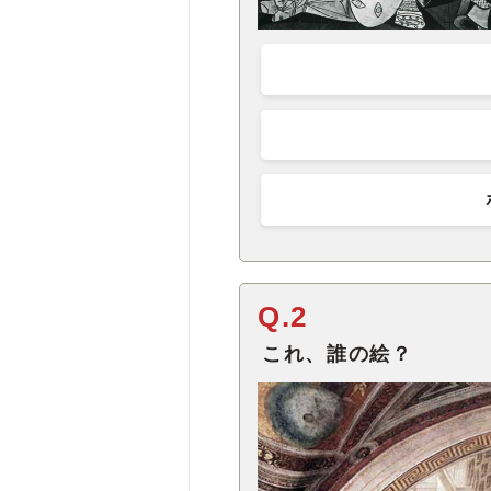
Q.2
これ、誰の絵？