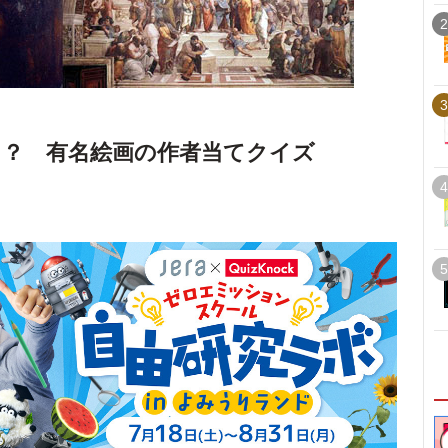
2
3
？ 有名絵画の作者当てクイズ
4
5