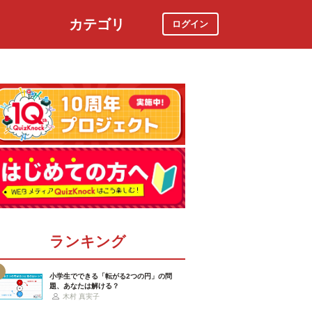
カテゴリ
ログイン
社会
スポーツ
時事ニュース
特集
ランキング
小学生でできる「転がる2つの円」の問
題、あなたは解ける？
木村 真実子