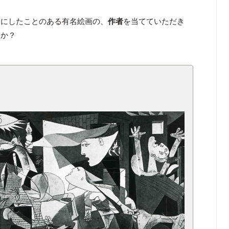
目にしたことのある有名絵画の、
作者
を当てていただき
すか？