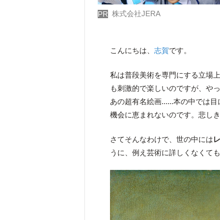
株式会社JERA
PR
こんにちは、
志賀
です。
私は普段美術を専門にする立場
も刺激的で楽しいのですが、や
あの超有名絵画......本の中
機会に恵まれないのです。悲し
さてそんなわけで、世の中には
うに、例え芸術に詳しくなくて