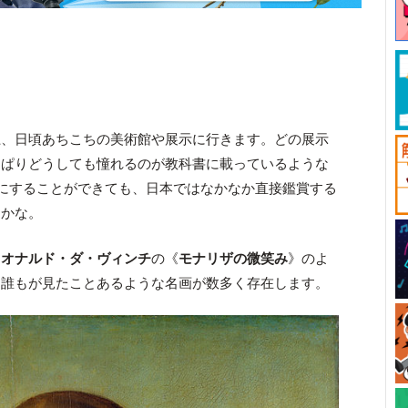
上、日頃あちこちの美術館や展示に行きます。どの展示
っぱりどうしても憧れるのが教科書に載っているような
では目にすることができても、日本ではなかなか直接鑑賞する
きかな。
レオナルド・ダ・ヴィンチ
の《
モナリザの微笑み
》のよ
も誰もが見たことあるような名画が数多く存在します。