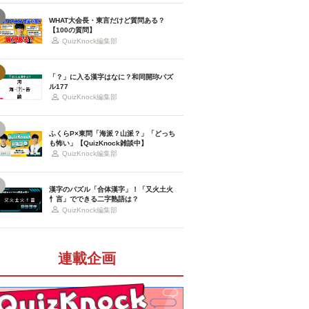
WHAT大会長・東言だけど質問ある？
【100の質問】
QuizKnock編集部
「？」に入る漢字はなに？和同開珎パズ
ル177
QuizKnock編集部
ふくらP×東問「海派？山派？」「どっち
も怖い」【QuizKnock雑談中】
QuizKnock編集部
漢字のパズル「合体漢字」！「又火土火
忄言」でできる二字熟語は？
QuizKnock編集部
連載企画