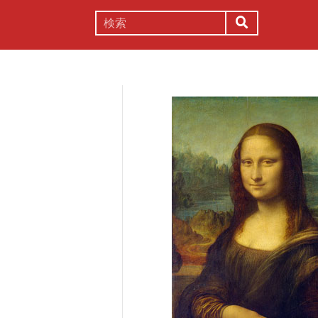
謎解き
コラム
常識
理系