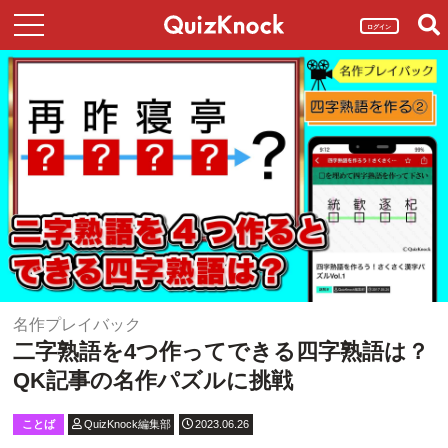
ログイン
名作プレイバック
二字熟語を4つ作ってできる四字熟語は？
QK記事の名作パズルに挑戦
ことば
QuizKnock編集部
2023.06.26