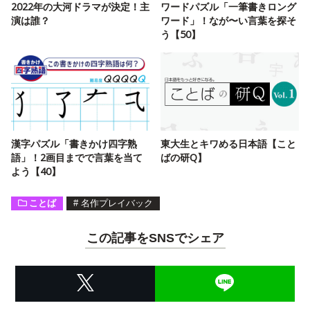
2022年の大河ドラマが決定！主
ワードパズル「一筆書きロング
演は誰？
ワード」！なが〜い言葉を探そ
う【50】
漢字パズル「書きかけ四字熟
東大生とキワめる日本語【こと
語」！2画目までで言葉を当て
ばの研Q】
よう【40】
ことば
#
名作プレイバック
この記事をSNSでシェア