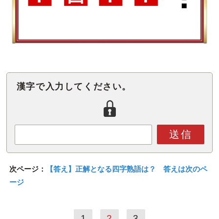
漢字で入力してください。
送信
次ページ：
【答え】正解となる四字熟語は？ 答えは次のペ
ージ
1
2
3