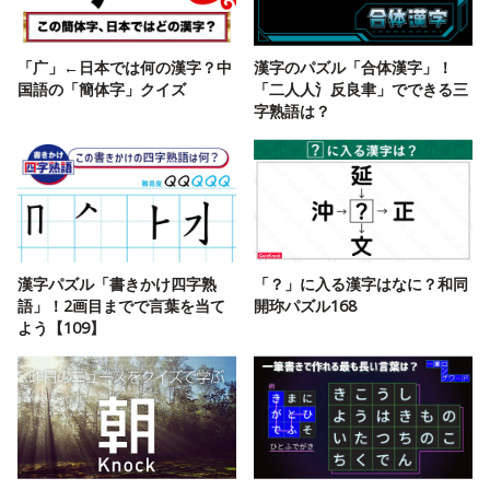
「广」←日本では何の漢字？中
漢字のパズル「合体漢字」！
国語の「簡体字」クイズ
「二人人氵反良聿」でできる三
字熟語は？
漢字パズル「書きかけ四字熟
「？」に入る漢字はなに？和同
語」！2画目までで言葉を当て
開珎パズル168
よう【109】