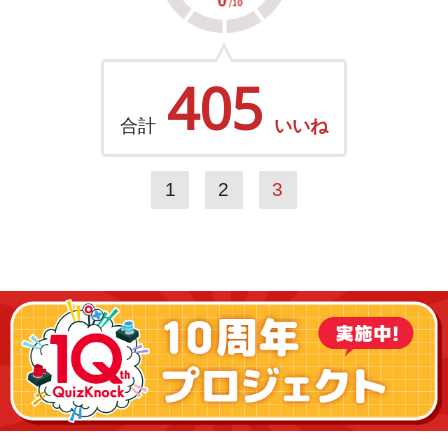
405
合計
いいね
1
2
3