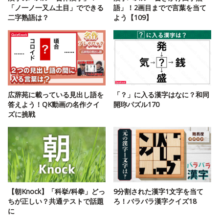
「ノ一ノ一又ム土目」でできる
語」！2画目までで言葉を当て
二字熟語は？
よう【109】
広辞苑に載っている見出し語を
「？」に入る漢字はなに？和同
答えよう！QK動画の名作クイ
開珎パズル170
ズに挑戦
【朝Knock】「科挙/科拳」どっ
9分割された漢字1文字を当て
ちが正しい？共通テストで話題
ろ！バラバラ漢字クイズ18
に