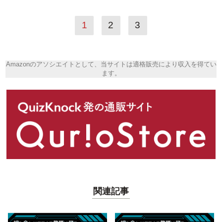
1
2
3
Amazonのアソシエイトとして、当サイトは適格販売により収入を得てい
ます。
関連記事