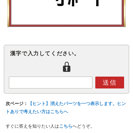
漢字で入力してください。
送信
次ページ：
【ヒント】消えたパーツを一つ表示します。ヒン
トありで考えたい方はこちらへ
すぐに答えを知りたい人は
こちら
へどうぞ。