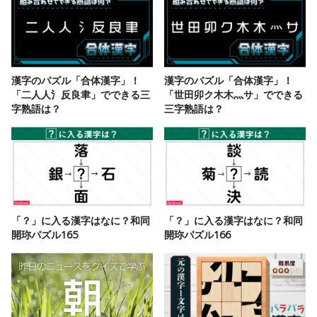
漢字のパズル「合体漢字」！
漢字のパズル「合体漢字」！
「二人人氵反良聿」でできる三
「世田卯ク木木灬サ」でできる
字熟語は？
三字熟語は？
「？」に入る漢字はなに？和同
「？」に入る漢字はなに？和同
開珎パズル165
開珎パズル166