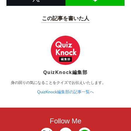
この記事を書いた人
QuizKnock編集部
身の回りの気になることをクイズでお伝えいたします。
QuizKnock編集部の記事一覧へ
Follow Me