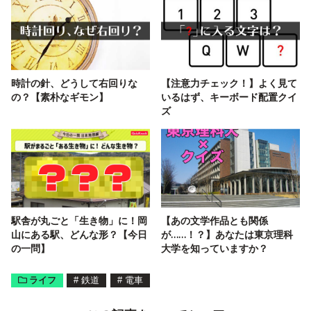
時計の針、どうして右回りな
【注意力チェック！】よく見て
の？【素朴なギモン】
いるはず、キーボード配置クイ
ズ
駅舎が丸ごと「生き物」に！岡
【あの文学作品とも関係
山にある駅、どんな形？【今日
が……！？】あなたは東京理科
の一問】
大学を知っていますか？
ライフ
#
鉄道
#
電車