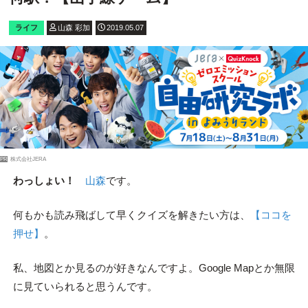
ライフ
山森 彩加
2019.05.07
PR
株式会社JERA
わっしょい！
山森
です。
何もかも読み飛ばして早くクイズを解きたい方は、
【ココを
押せ】
。
私、地図とか見るのが好きなんですよ。Google Mapとか無限
に見ていられると思うんです。