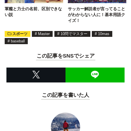
軍艦と力士の名前、区別できな
サッカー解説者が言ってること
い説
がわからない人に！基本用語ク
イズ！
スポーツ
#
Master
#
10問でマスター
#
10mas
#
baseball
この記事をSNSでシェア
この記事を書いた人