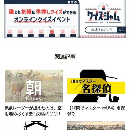
関連記事
気象レーダーが捉えたのは、空
【10問でマスター vol.84】名探
を埋め尽くす数百万匹の〇〇！
偵Q