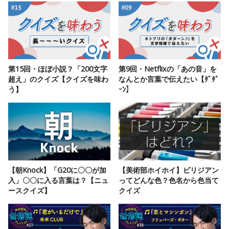
第15回・ほぼ小説？「200文字
第9回・Netflixの「あの音」を
超え」のクイズ【クイズを味わ
なんとか言葉で伝えたい【ﾀﾞﾀﾞ
う】
ｰﾝ】
【朝Knock】「G20に〇〇が加
【美術部ホイホイ】ビリジアン
入」〇〇に入る言葉は？【ニュ
ってどんな色？色名から色当て
ースクイズ】
クイズ