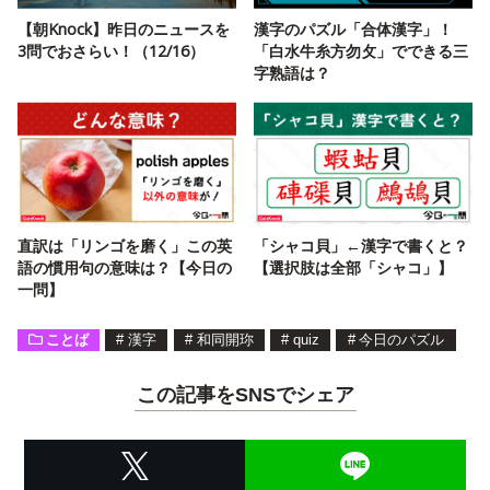
【朝Knock】昨日のニュースを
漢字のパズル「合体漢字」！
3問でおさらい！（12/16）
「白水牛糸方勿攵」でできる三
字熟語は？
直訳は「リンゴを磨く」この英
「シャコ貝」←漢字で書くと？
語の慣用句の意味は？【今日の
【選択肢は全部「シャコ」】
一問】
ことば
#
漢字
#
和同開珎
#
quiz
#
今日のパズル
この記事をSNSでシェア