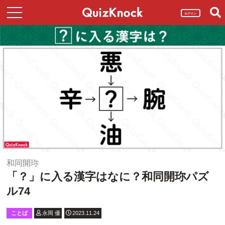
ログイン
和同開珎
「？」に入る漢字はなに？和同開珎パズ
ル74
ことば
永岡 優
2023.11.24