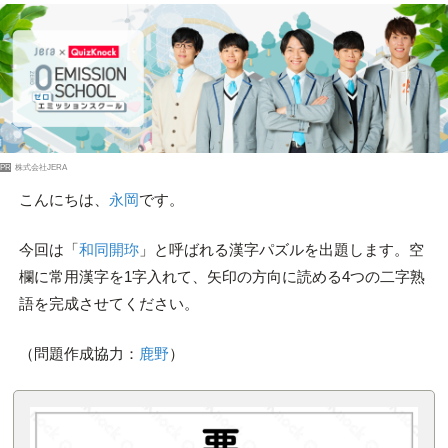
PR
株式会社JERA
こんにちは、
永岡
です。
今回は「
和同開珎
」と呼ばれる漢字パズルを出題します。空
欄に常用漢字を1字入れて、矢印の方向に読める4つの二字熟
語を完成させてください。
（問題作成協力：
鹿野
）