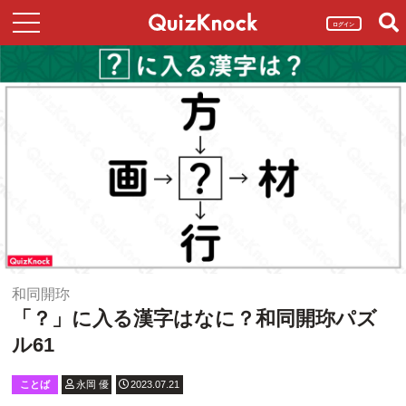
ログイン
和同開珎
「？」に入る漢字はなに？和同開珎パズ
ル61
ことば
永岡 優
2023.07.21