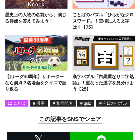
歴史上の人物の名前から、演じ
ことばのパズル「ひらがなクロ
る俳優を答えてみよう！
スワード」！空欄に入る文字
は？【75】
【Jリーグ30周年】サポーター
漢字パズル「白黒重なり二字熟
なら満点？名場面をクイズで振
語」！重なった漢字を見分けよ
り返る
う【25】
ことば
#
漢字
#
和同開珎
#
quiz
#
今日のパズル
この記事をSNSでシェア