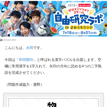
PR
株式会社JERA
こんにちは、
永岡
です。
今回は「
和同開珎
」と呼ばれる漢字パズルを出題します。空
欄に常用漢字を1字入れて、矢印の方向に読める4つの二字熟
語を完成させてください。
（問題作成協力：鹿野）