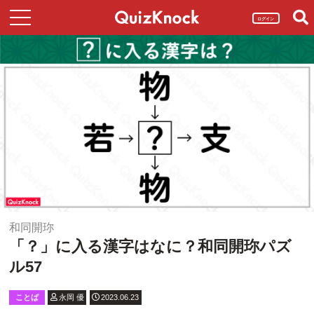
ログイン
和同開珎
「？」に入る漢字はなに？和同開珎パズ
ル57
ことば
永岡 優
2023.06.23