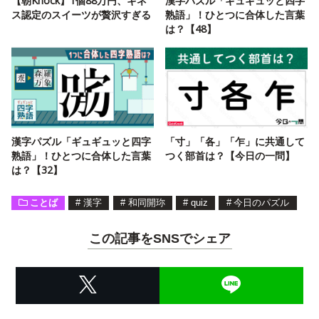
【朝Knock】1個88万円、ギネ
漢字パズル「ギュギュッと四字
ス認定のスイーツが贅沢すぎる
熟語」！ひとつに合体した言葉
は？【48】
漢字パズル「ギュギュッと四字
「寸」「各」「乍」に共通して
熟語」！ひとつに合体した言葉
つく部首は？【今日の一問】
は？【32】
ことば
#
漢字
#
和同開珎
#
quiz
#
今日のパズル
この記事をSNSでシェア