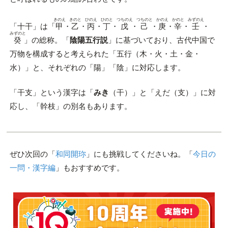
きのえ
きのと
ひのえ
ひのと
つちのえ
つちのと
かのえ
かのと
みずのえ
「十干」は「
甲
・
乙
・
丙
・
丁
・
戊
・
己
・
庚
・
辛
・
壬
・
みずのと
癸
」の総称。「
陰陽五行説
」に基づいており、古代中国で
万物を構成すると考えられた「五行（木・火・土・金・
水）」と、それぞれの「陽」「陰」に対応します。
「干支」という漢字は「
みき
（干）」と「えだ（支）」に対
応し、「幹枝」の別名もあります。
ぜひ次回の「
和同開珎
」にも挑戦してくださいね。「
今日の
一問・漢字編
」もおすすめです。