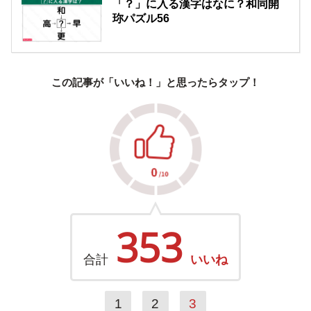
「？」に入る漢字はなに？和同開
珎パズル56
この記事が「いいね！」と思ったらタップ！
353
合計
いいね
1
2
3