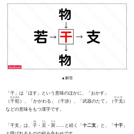
▲解答
「干」は「ほす」という意味のほかに、「おかす」
かんぱん
かんか
（
干犯
）、「かかわる」（干渉）、「武器のたて」（
干戈
）
などの意味をもつ漢字です。
ね
うし
とら
「干支」は、
子
・
丑
・
寅
……と続く「
十二支
」と、「
十干
」
と呼ばれるものの組み合わせです。