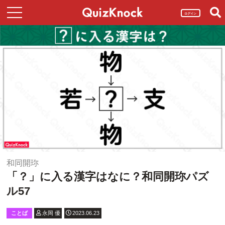
ログイン
和同開珎
「？」に入る漢字はなに？和同開珎パズ
ル57
ことば
永岡 優
2023.06.23