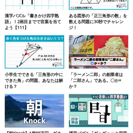
漢字パズル「書きかけ四字熟
ある図形の「正三角形の数」を
語」！2画目までで言葉を当て
数える問題に30秒でチャレン
よう【111】
ジ！
小学生でできる「三角形の中に
「ラーメン二郎」の創業者は
できた角」の問題、あなたは解
「二郎さん」である。〇か×
ける？
か？