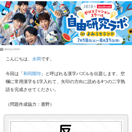
PR
株式会社JERA
こんにちは、
永岡
です。
今回は「
和同開珎
」と呼ばれる漢字パズルを出題します。空
欄に常用漢字を1字入れて、矢印の方向に読める4つの二字熟
語を完成させてください。
（問題作成協力：鹿野）