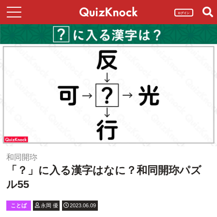
ログイン
和同開珎
「？」に入る漢字はなに？和同開珎パズ
ル55
ことば
永岡 優
2023.06.09