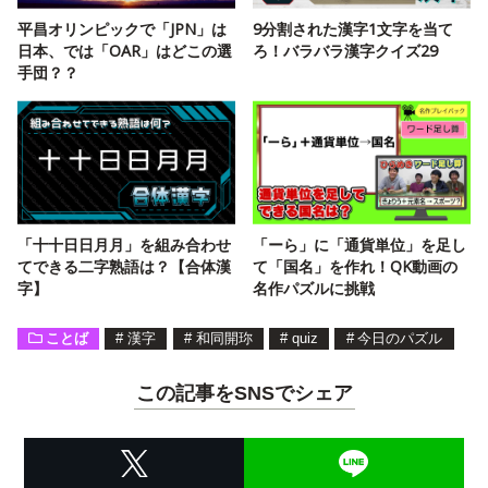
平昌オリンピックで「JPN」は
9分割された漢字1文字を当て
日本、では「OAR」はどこの選
ろ！バラバラ漢字クイズ29
手団？？
「十十日日月月」を組み合わせ
「ーら」に「通貨単位」を足し
てできる二字熟語は？【合体漢
て「国名」を作れ！QK動画の
字】
名作パズルに挑戦
ことば
#
漢字
#
和同開珎
#
quiz
#
今日のパズル
この記事をSNSでシェア