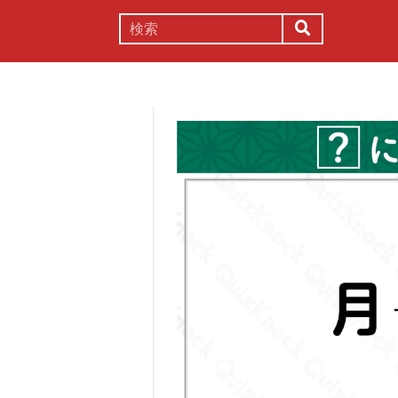
謎解き
コラム
常識
理系