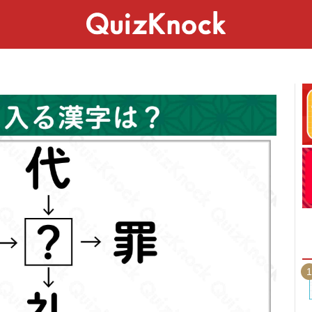
スペシャル
ライフ
ことば
カルチャー
1