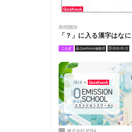
和同開珎
「？」に入る漢字はなに
ことば
QuizKnock編集部
2026.05.22
株式会社JERA
PR