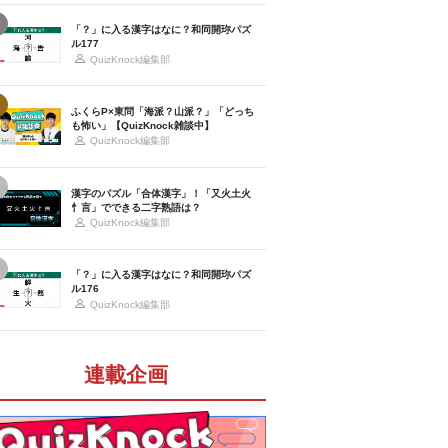
「？」に入る漢字はなに？和同開珎パズ
ル177
QuizKnock編集部
ふくらP×東問「海派？山派？」「どっち
も怖い」【QuizKnock雑談中】
QuizKnock編集部
漢字のパズル「合体漢字」！「又火土火
忄言」でできる二字熟語は？
QuizKnock編集部
「？」に入る漢字はなに？和同開珎パズ
ル176
QuizKnock編集部
連載企画