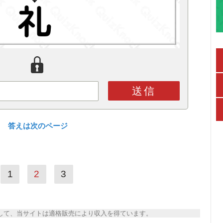
送信
？ 答えは次のページ
1
2
3
トとして、当サイトは適格販売により収入を得ています。