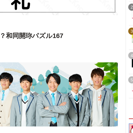
2
3
？和同開珎パズル167
4
5