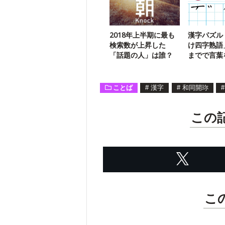
2018年上半期に最も
漢字パズル
検索数が上昇した
け四字熟語
「話題の人」は誰？
までで言葉
う【34】
ことば
#
漢字
#
和同開珎
#
この
こ