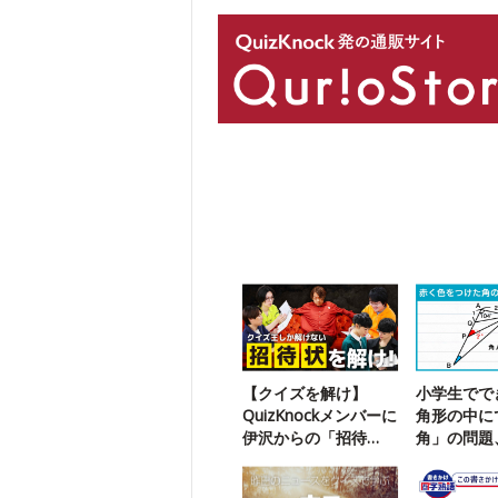
【クイズを解け】
小学生でで
QuizKnockメンバーに
角形の中に
伊沢からの「招待
角」の問題
状」が届いたようで
は解ける？
す