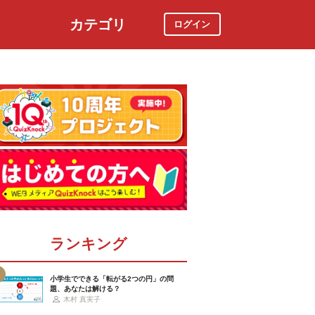
カテゴリ
ログイン
社会
スポーツ
時事ニュース
特集
ランキング
小学生でできる「転がる2つの円」の問
題、あなたは解ける？
木村 真実子