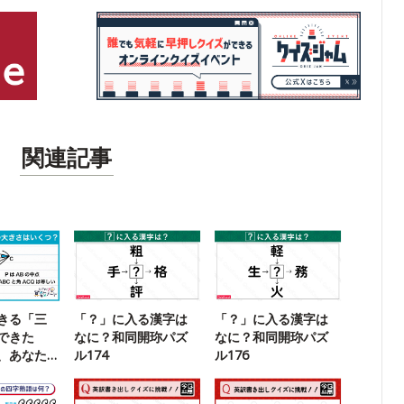
関連記事
きる「三
「？」に入る漢字は
「？」に入る漢字は
できた
なに？和同開珎パズ
なに？和同開珎パズ
、あなた
ル174
ル176