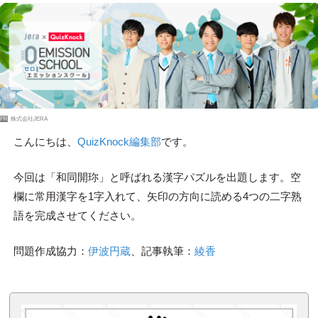
PR
株式会社JERA
こんにちは、
QuizKnock編集部
です。
今回は「和同開珎」と呼ばれる漢字パズルを出題します。空
欄に常用漢字を1字入れて、矢印の方向に読める4つの二字熟
語を完成させてください。
問題作成協力：
伊波円蔵
、記事執筆：
綾香