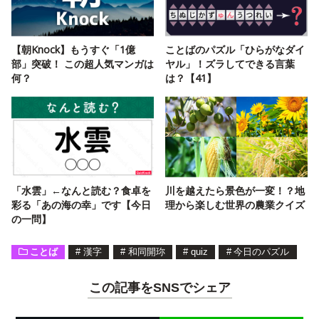
【朝Knock】もうすぐ「1億
ことばのパズル「ひらがなダイ
部」突破！ この超人気マンガは
ヤル」！ズラしてできる言葉
何？
は？【41】
「水雲」←なんと読む？食卓を
川を越えたら景色が一変！？地
彩る「あの海の幸」です【今日
理から楽しむ世界の農業クイズ
の一問】
ことば
#
漢字
#
和同開珎
#
quiz
#
今日のパズル
この記事をSNSでシェア