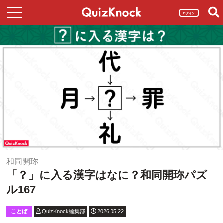
ログイン
和同開珎
「？」に入る漢字はなに？和同開珎パズ
ル167
ことば
QuizKnock編集部
2026.05.22