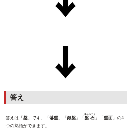
答え
ばんじゃく
答えは「
盤
」です。「
落盤
」「
銀盤
」「
盤石
」「
盤面
」の4
つの熟語ができます。