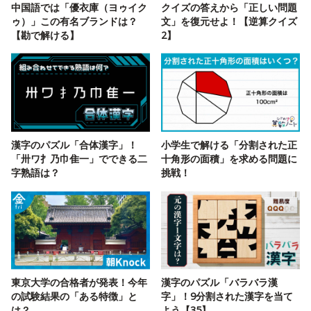
中国語では「優衣庫（ヨゥイク
クイズの答えから「正しい問題
ゥ）」この有名ブランドは？
文」を復元せよ！【逆算クイズ
【勘で解ける】
2】
漢字のパズル「合体漢字」！
小学生で解ける「分割された正
「卅ワ扌乃巾隹一」でできる二
十角形の面積」を求める問題に
字熟語は？
挑戦！
東京大学の合格者が発表！今年
漢字のパズル「バラバラ漢
の試験結果の「ある特徴」と
字」！9分割された漢字を当て
は？
よう【35】