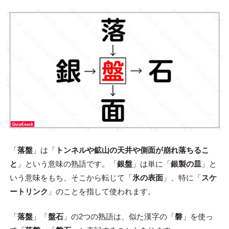
「
落盤
」は「
トンネルや鉱山の天井や側面が崩れ落ちるこ
と
」という意味の熟語です。「
銀盤
」は単に「
銀製の皿
」と
いう意味をもち、そこから転じて「
氷の表面
」、特に「
スケ
ートリンク
」のことを指して使われます。
「
落盤
」「
盤石
」の2つの熟語は、似た漢字の「
磐
」を使っ