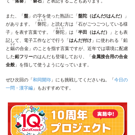
て「
落磐
」「
磐石
」と表記することもあります。
また、「
盤
」の字を使った熟語に「
盤陀（ばんだ/はんだ）
」
ばんだ
があります。「
磐陀
」と読む方は「石がごつごつしている様
はんだ
子」を表す言葉です。「
磐陀
」は「
半田（はんだ）
」とも表
記して、電子工作などで行う「
はんだ付け
」に使われる「鉛
すず
と
錫
の合金」のことを指す言葉ですが、近年では環境に配慮
した
鉛フリー
のはんだも登場しており、「
金属接合用の合金
全般
」を指して使うようになっています。
ぜひ次回の「
和同開珎
」にも挑戦してくださいね。「
今日の
一問・漢字編
」もおすすめです。