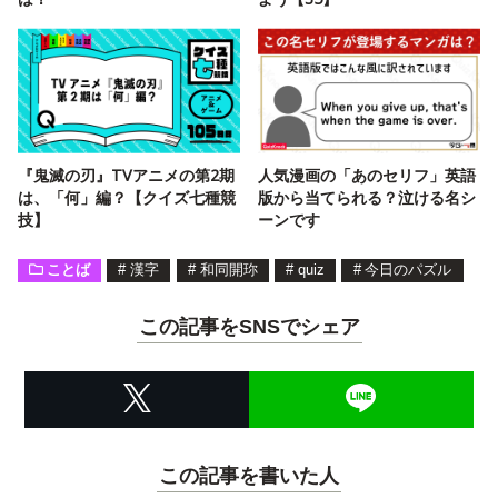
『鬼滅の刃』TVアニメの第2期
人気漫画の「あのセリフ」英語
は、「何」編？【クイズ七種競
版から当てられる？泣ける名シ
技】
ーンです
ことば
#
漢字
#
和同開珎
#
quiz
#
今日のパズル
この記事をSNSでシェア
この記事を書いた人