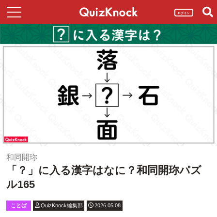
ログイン
和同開珎
「？」に入る漢字はなに？和同開珎パズ
ル165
ことば
QuizKnock編集部
2026.05.08