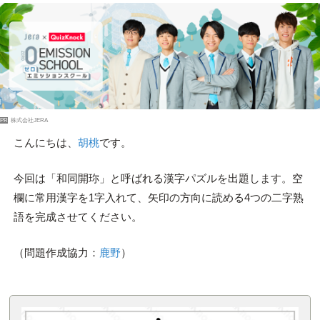
PR
株式会社JERA
こんにちは、
胡桃
です。
今回は「和同開珎」と呼ばれる漢字パズルを出題します。空
欄に常用漢字を1字入れて、矢印の方向に読める4つの二字熟
語を完成させてください。
（問題作成協力：
鹿野
）