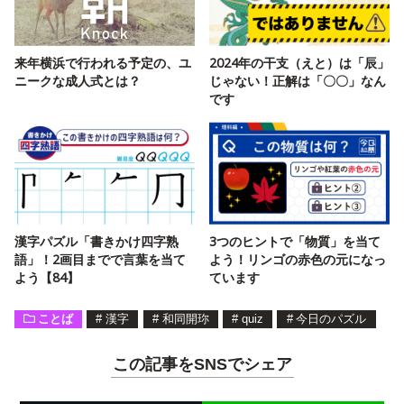
来年横浜で行われる予定の、ユ
2024年の干支（えと）は「辰」
ニークな成人式とは？
じゃない！正解は「〇〇」なん
です
漢字パズル「書きかけ四字熟
3つのヒントで「物質」を当て
語」！2画目までで言葉を当て
よう！リンゴの赤色の元になっ
よう【84】
ています
ことば
#
漢字
#
和同開珎
#
quiz
#
今日のパズル
この記事をSNSでシェア