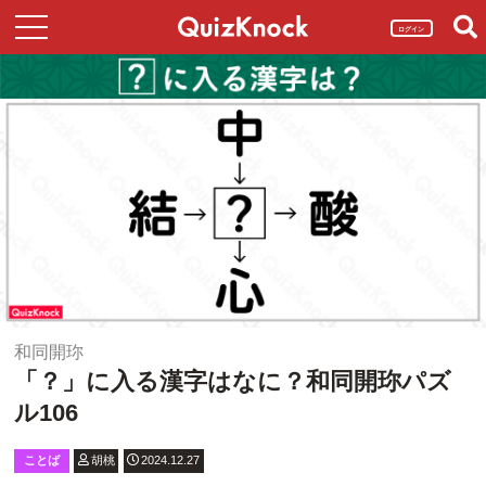
ログイン
和同開珎
「？」に入る漢字はなに？和同開珎パズ
ル106
ことば
胡桃
2024.12.27