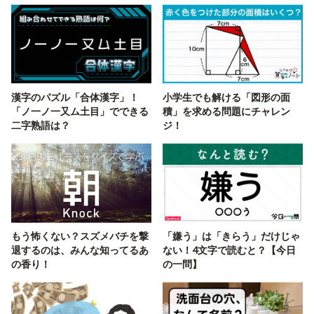
漢字のパズル「合体漢字」！
小学生でも解ける「図形の面
「ノ一ノ一又ム土目」でできる
積」を求める問題にチャレン
二字熟語は？
ジ！
もう怖くない？スズメバチを撃
「嫌う」は「きらう」だけじゃ
退するのは、みんな知ってるあ
ない！4文字で読むと？【今日
の香り！
の一問】