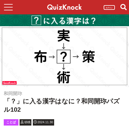
ログイン
和同開珎
「？」に入る漢字はなに？和同開珎パズ
ル102
ことば
胡桃
2024.11.30