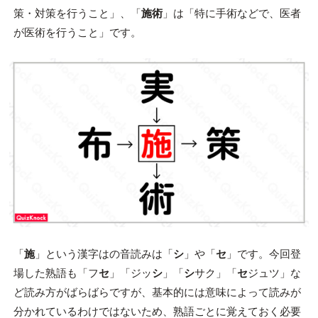
策・対策を行うこと」、「
施術
」は「特に手術などで、医者
が医術を行うこと」です。
「
施
」という漢字はの音読みは「
シ
」や「
セ
」です。今回登
場した熟語も「フ
セ
」「ジッ
シ
」「
シ
サク」「
セ
ジュツ」な
ど読み方がばらばらですが、基本的には意味によって読みが
分かれているわけではないため、熟語ごとに覚えておく必要