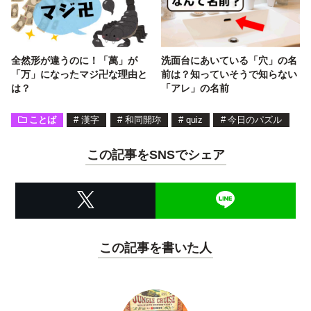
全然形が違うのに！「萬」が
洗面台にあいている「穴」の名
「万」になったマジ卍な理由と
前は？知っていそうで知らない
は？
「アレ」の名前
ことば
#
漢字
#
和同開珎
#
quiz
#
今日のパズル
この記事をSNSでシェア
この記事を書いた人