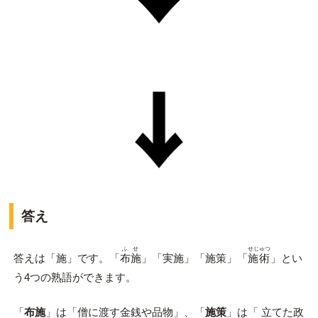
答え
ふせ
せじゅつ
答えは「施」です。「
布施
」「実施」「施策」「
施術
」とい
う4つの熟語ができます。
「
布施
」は「僧に渡す金銭や品物」、「
施策
」は「 立てた政