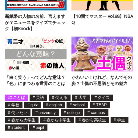
新紙幣の人物の名前、言えます
【10問でマスター vol.98】NBA
か？ニュースをクイズでチェッ
Q
ク【朝Knock】
「白く笑う」ってどんな意味？
かわいい！けれど、なんでその
「色」にまつわる世界のことば
姿？土偶の不思議とその魅力
ことば
#
英語
#
使える
#
大学
#
クイズ
#
学校
#
quiz
#
english
#
school
#
TEAP
#
使いたい
#
university
#
college
#
campus
#
春から大学生
#
春から中学生
#
春から高校生
#
学生
#
student
#
pupil