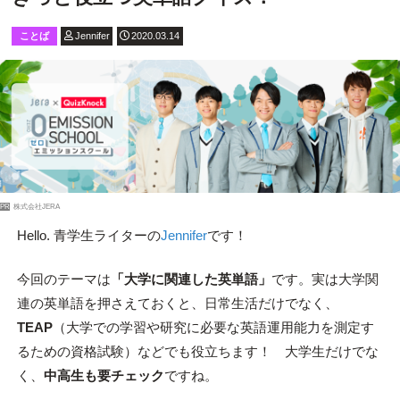
ことば
Jennifer
2020.03.14
PR
株式会社JERA
Hello. 青学生ライターの
Jennifer
です！
今回のテーマは
「大学に関連した英単語」
です。実は大学関
連の英単語を押さえておくと、日常生活だけでなく、
TEAP
（大学での学習や研究に必要な英語運用能力を測定す
るための資格試験）などでも役立ちます！ 大学生だけでな
く、
中高生も要チェック
ですね。