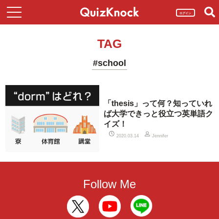
ログイン
TAG
#school
「thesis」って何？知っていれ
ば大学できっと役立つ英単語ク
イズ！
2020.03.14
Jennifer
Follow Me