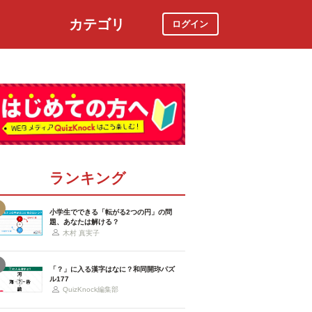
カテゴリ
ログイン
社会
スポーツ
時事ニュース
特集
ランキング
小学生でできる「転がる2つの円」の問
題、あなたは解ける？
木村 真実子
「？」に入る漢字はなに？和同開珎パズ
ル177
QuizKnock編集部