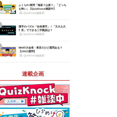
ふくらP×東問「海派？山派？」「どっち
も怖い」【QuizKnock雑談中】
QuizKnock編集部
漢字のパズル「合体漢字」！「又火土火
忄言」でできる二字熟語は？
QuizKnock編集部
WHAT大会長・東言だけど質問ある？
【100の質問】
QuizKnock編集部
連載企画