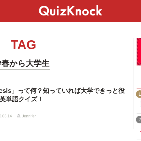
スペシャル
ライフ
ことば
カルチャー
TAG
#春から大学生
hesis」って何？知っていれば大学できっと役
1
英単語クイズ！
0.03.14
Jennifer
2