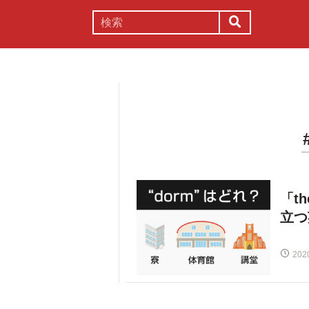
謎解き
コラム
常識
理系
「t
立つ
202