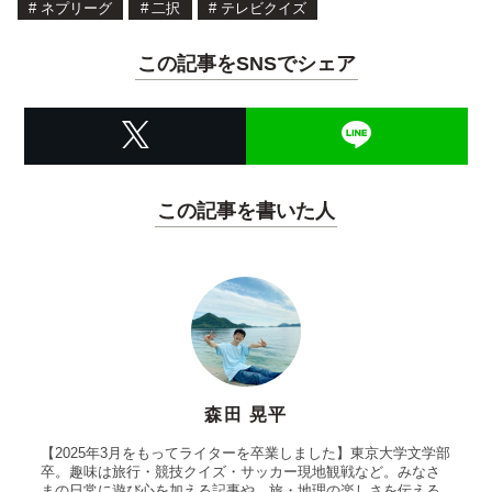
#
ネプリーグ
#
二択
#
テレビクイズ
この記事をSNSでシェア
この記事を書いた人
森田 晃平
【2025年3月をもってライターを卒業しました】東京大学文学部
卒。趣味は旅行・競技クイズ・サッカー現地観戦など。みなさ
まの日常に遊び心を加える記事や、旅・地理の楽しさを伝える