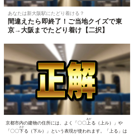
あなたは新大阪駅にたどり着ける？
間違えたら即終了！ご当地クイズで東
京→大阪までたどり着け【二択】
あが
京都市内の建物の住所には、よく「〇〇
上
る（上ル）」や
さが
「〇〇
下
る（下ル）」という表現が使われます。「上る」は