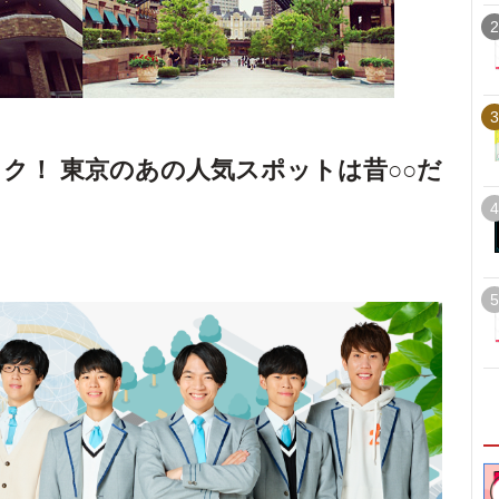
2
3
ク！ 東京のあの人気スポットは昔○○だ
4
5