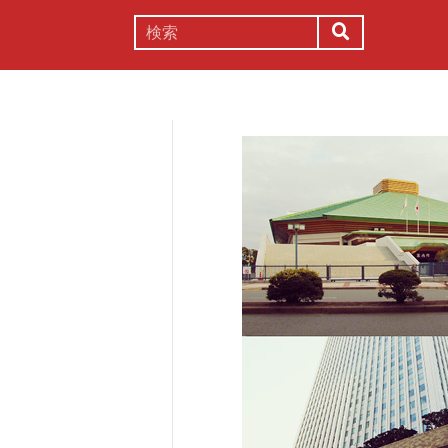
謎解き
コラム
常識
理系