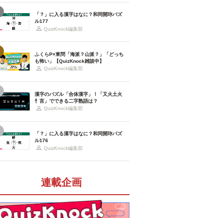
「？」に入る漢字はなに？和同開珎パズ
ル177
QuizKnock編集部
ふくらP×東問「海派？山派？」「どっち
も怖い」【QuizKnock雑談中】
QuizKnock編集部
漢字のパズル「合体漢字」！「又火土火
忄言」でできる二字熟語は？
QuizKnock編集部
「？」に入る漢字はなに？和同開珎パズ
ル176
QuizKnock編集部
連載企画