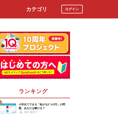
カテゴリ
ログイン
社会
スポーツ
時事ニュース
特集
ランキング
小学生でできる「転がる2つの円」の問
題、あなたは解ける？
木村 真実子