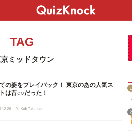
スペシャル
ライフ
ことば
カルチャー
TAG
東京ミッドタウン
ての姿をプレイバック！ 東京のあの人気ス
1
トは昔○○だった！
6.12.26
Koh Takahashi
2