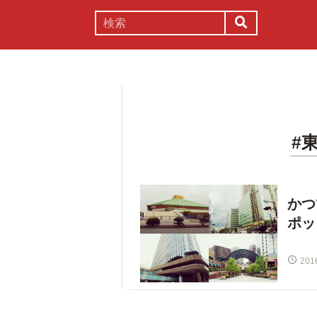
謎解き
コラム
常識
理系
#
かつ
ポッ
201