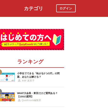
カテゴリ
ログイン
社会
スポーツ
時事ニュース
特集
ランキング
小学生でできる「転がる2つの円」の問
題、あなたは解ける？
木村 真実子
WHAT大会長・東言だけど質問ある？
【100の質問】
QuizKnock編集部