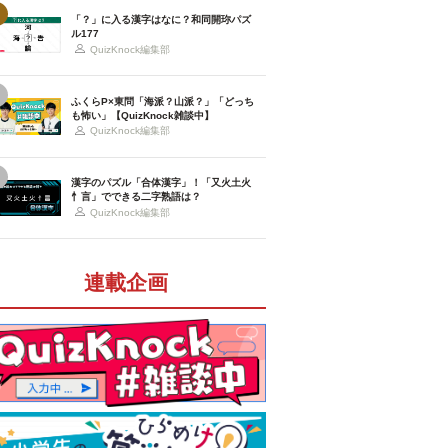
「？」に入る漢字はなに？和同開珎パズ
ル177
QuizKnock編集部
ふくらP×東問「海派？山派？」「どっち
も怖い」【QuizKnock雑談中】
QuizKnock編集部
漢字のパズル「合体漢字」！「又火土火
忄言」でできる二字熟語は？
QuizKnock編集部
連載企画