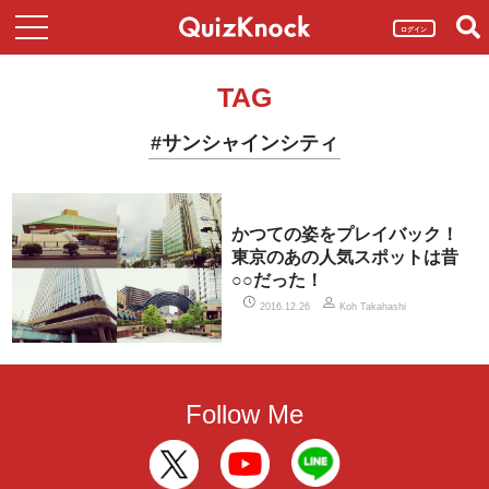
ログイン
TAG
#サンシャインシティ
かつての姿をプレイバック！
東京のあの人気スポットは昔
○○だった！
2016.12.26
Koh Takahashi
Follow Me