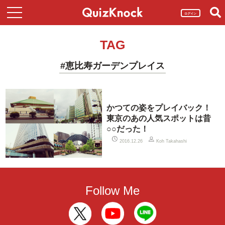
ログイン
TAG
#恵比寿ガーデンプレイス
かつての姿をプレイバック！
東京のあの人気スポットは昔
○○だった！
2016.12.26
Koh Takahashi
Follow Me