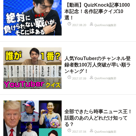
【動画】QuizKnock記事1000
本記念！名作記事クイズ10
選！
QuizKnock編集部
2017.08.20
人気YouTuberのチャンネル登
録者数100万人突破が早い順ラ
ンキング！
QuizKnock編集部
2017.07.09
全部できたら時事ニュース王！
話題のあの人どれだけ知って
る？
QuizKnock編集部
2017.07.04