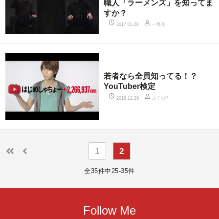
職人「ラーメンズ」を知ってま
すか？
一等兵
2017.01.08
若者なら全員知ってる！？
YouTuber検定
ふくらP
2016.12.29
1
2
全35件中25-35件
Follow Me