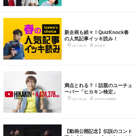
新企画も続々！QuizKnock春
の人気記事イッキ読み！
伊沢拓司
2017.06.05
満点とれる？！話題のユーチュ
ーバー「ヒカキン検定」
QuizKnock編集部
2017.04.26
【動画公開記念】伝説のコント