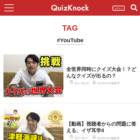
ログイン
TAG
#YouTube
全世界同時にクイズ大会！？ど
んなクイズが出るの？
QuizKnock編集部
2017.09.29
【動画】視聴者からの問題に答
える、イザ耳学4
QuizKnock編集部
2017.09.17