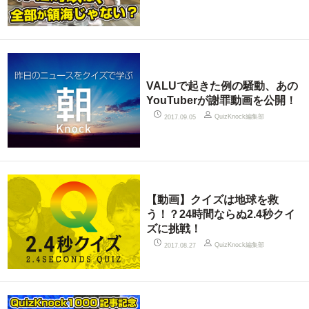
VALUで起きた例の騒動、あの
YouTuberが謝罪動画を公開！
QuizKnock編集部
2017.09.05
【動画】クイズは地球を救
う！？24時間ならぬ2.4秒クイ
ズに挑戦！
QuizKnock編集部
2017.08.27