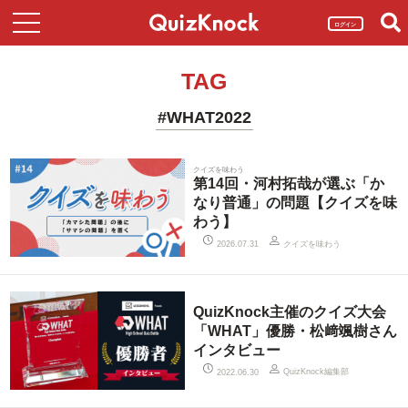
ログイン
TAG
#WHAT2022
クイズを味わう
第14回・河村拓哉が選ぶ「か
なり普通」の問題【クイズを味
わう】
クイズを味わう
2026.07.31
QuizKnock主催のクイズ大会
「WHAT」優勝・松﨑颯樹さん
インタビュー
QuizKnock編集部
2022.06.30