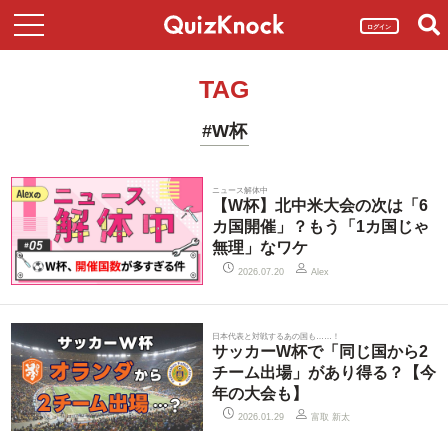
ログイン
TAG
#W杯
ニュース解体中
【W杯】北中米大会の次は「6
カ国開催」？もう「1カ国じゃ
無理」なワケ
2026.07.20
Alex
日本代表と対戦するあの国も……！
サッカーW杯で「同じ国から2
チーム出場」があり得る？【今
年の大会も】
富取 新太
2026.01.29