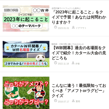
全問正解でパーフェクトな新年に
「2023年に起こること」をク
イズで予習！あなたは何問わか
りますか？
イデマサト
2023.01.01
観戦前・CMの間に解いてみませんか
【W杯開幕】過去の名場面をク
イズで紹介！カタール大会の見
どころも
伊東
2022.11.18
こんなに違う！最低限知ってお
くべき「アメフトorラグビー」
クイズ
豊岡
2018.07.17