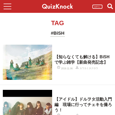
ログイン
TAG
#BiSH
【知らなくても解ける】BiSH
で学ぶ雑学【新曲発売記念】
カワカミタクロウ
2019.11.06
【アイドル】ドルヲタ活動入門
編 現場に行ってチェキを撮ろ
う！