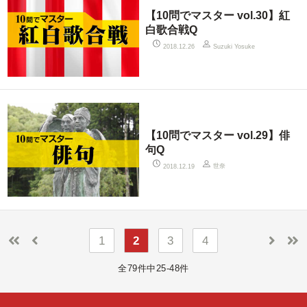
【10問でマスター vol.30】紅
白歌合戦Q
2018.12.26
Suzuki Yosuke
【10問でマスター vol.29】俳
句Q
世奈
2018.12.19
1
2
3
4
全79件中25-48件