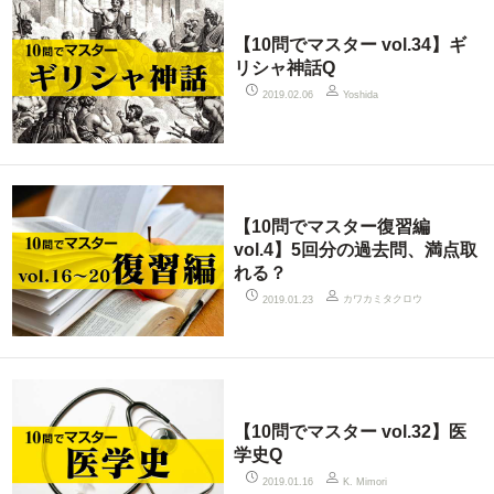
【10問でマスター vol.34】ギ
リシャ神話Q
2019.02.06
Yoshida
【10問でマスター復習編
vol.4】5回分の過去問、満点取
れる？
カワカミタクロウ
2019.01.23
【10問でマスター vol.32】医
学史Q
2019.01.16
K. Mimori