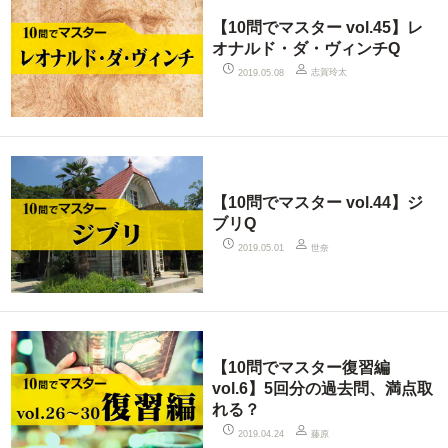
【10問でマスター vol.45】レ
オナルド・ダ・ヴィンチQ
志賀玲太
2019.05.08
【10問でマスター vol.44】ジ
ブリQ
世奈
2019.05.01
【10問でマスター復習編
vol.6】5回分の過去問、満点取
れる？
藤原
2019.04.24