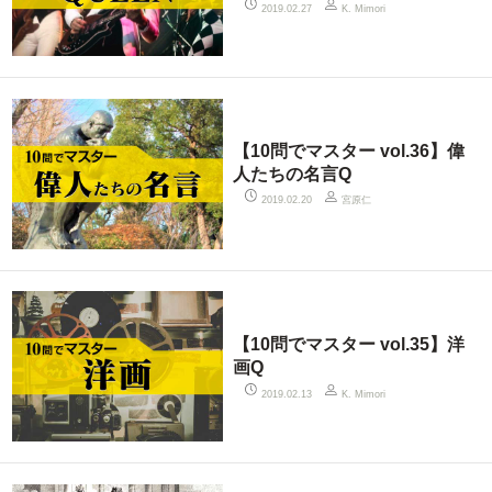
2019.02.27
K. Mimori
【10問でマスター vol.36】偉
人たちの名言Q
宮原仁
2019.02.20
【10問でマスター vol.35】洋
画Q
2019.02.13
K. Mimori