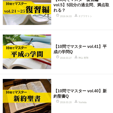
vol.5】5回分の過去問、満点取
れる？
オグラサトシ
2019.04.03
【10問でマスター vol.41】平
成の学問Q
神山 悠翔
2019.03.27
【10問でマスター vol.40】新
約聖書Q
2019.03.20
Yoshida