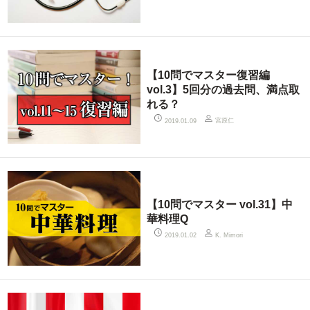
【10問でマスター復習編
vol.3】5回分の過去問、満点取
れる？
宮原仁
2019.01.09
【10問でマスター vol.31】中
華料理Q
2019.01.02
K. Mimori