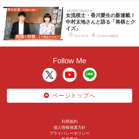
【香川愛生の研Q会】#1
女流棋士・香川愛生の新連載！
中村太地さんと語る「将棋とク
イズ」
QuizKnock編集部
2023.02.08
Follow Me
ページトップへ
利用規約
個人情報保護方針
プライバシーポリシー