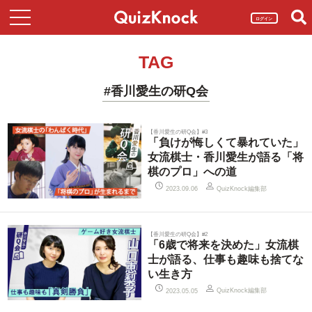
ログイン
TAG
#香川愛生の研Q会
【香川愛生の研Q会】#3
「負けが悔しくて暴れていた」
女流棋士・香川愛生が語る「将
棋のプロ」への道
QuizKnock編集部
2023.09.06
【香川愛生の研Q会】#2
「6歳で将来を決めた」女流棋
士が語る、仕事も趣味も捨てな
い生き方
QuizKnock編集部
2023.05.05